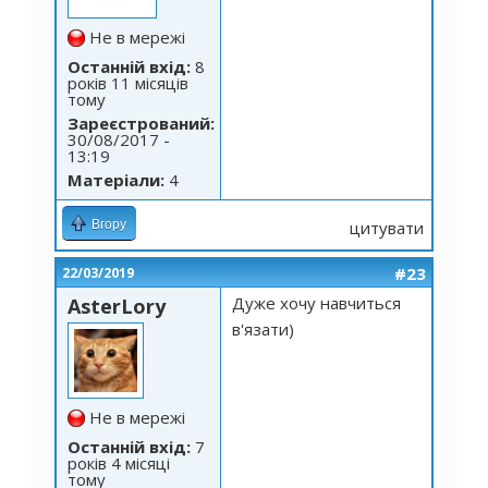
Не в мережі
Останній вхід:
8
років 11 місяців
тому
Зареєстрований:
30/08/2017 -
13:19
Матеріали:
4
Вгору
цитувати
#23
22/03/2019
Дуже хочу навчиться
AsterLory
в'язати)
Не в мережі
Останній вхід:
7
років 4 місяці
тому