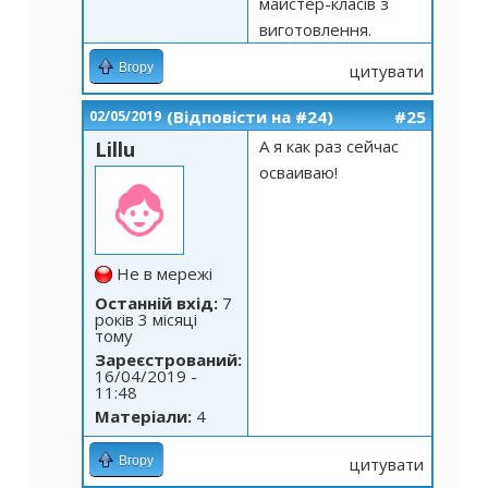
майстер-класів з
виготовлення.
Вгору
цитувати
(Відповісти на #24)
#25
02/05/2019
А я как раз сейчас
Lillu
осваиваю!
Не в мережі
Останній вхід:
7
років 3 місяці
тому
Зареєстрований:
16/04/2019 -
11:48
Матеріали:
4
Вгору
цитувати