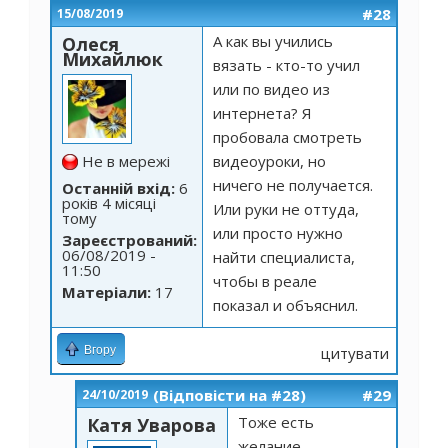
#28
15/08/2019
А как вы учились
Олеся
Михайлюк
вязать - кто-то учил
или по видео из
интернета? Я
пробовала смотреть
Не в мережі
видеоуроки, но
ничего не получается.
Останній вхід:
6
років 4 місяці
Или руки не оттуда,
тому
или просто нужно
Зареєстрований:
06/08/2019 -
найти специалиста,
11:50
чтобы в реале
Матеріали:
17
показал и объяснил.
Вгору
цитувати
(Відповісти на #28)
#29
24/10/2019
Тоже есть
Катя Уварова
желание