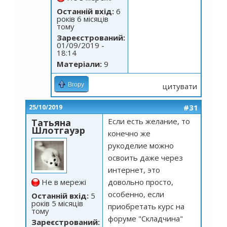
Останній вхід:
6
років 6 місяців
тому
Зареєстрований:
01/09/2019 -
18:14
Матеріали:
9
Вгору
цитувати
#31
25/10/2019
Если есть желание, то
Татьяна
Шлотгауэр
конечно же
рукоделие можно
освоить даже через
интернет, это
Не в мережі
довольно просто,
особенно, если
Останній вхід:
5
років 5 місяців
приобретать курс на
тому
форуме "Складчина"
Зареєстрований: