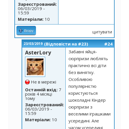
Зареєстрований:
06/03/2019 -
15:59
Матеріали:
10
Вгору
цитувати
(Відповісти на #23)
#24
23/03/2019
Забавні яйця-
AsterLory
сюрпризи люблять
практично всі діти
без винятку.
Особливою
Не в мережі
популярністю
Останній вхід:
7
користуються
років 4 місяці
тому
шоколадні Кіндер
Зареєстрований:
сюрпризи з
06/03/2019 -
15:59
веселими іграшками
Матеріали:
10
усередині. Але
часом усередині