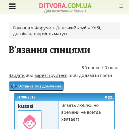
Ви є тут
Головна
»
Форуми
»
Дамський клуб
»
Хобі,
дозвілля, творчість матусь
В'язання спицями
35 постів / 0 нове
Зайдіть
або
зареєструйтеся
щоб додавати пости
Останнє повідомлення
#22
31/08/2017
Вязать люблю, но
kusssi
времени не всегда
хватает)