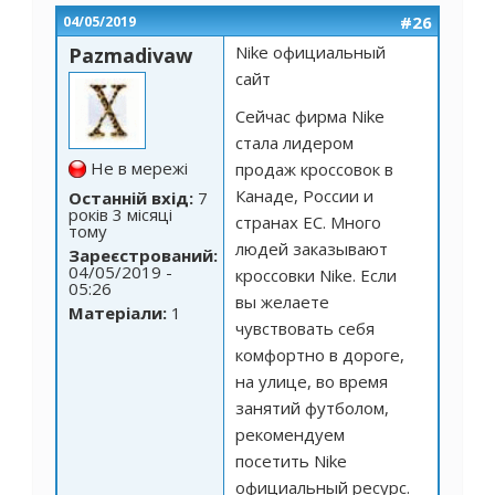
#26
04/05/2019
Nike официальный
Pazmadivaw
сайт
Сейчас фирма Nike
стала лидером
Не в мережі
продаж кроссовок в
Канаде, России и
Останній вхід:
7
років 3 місяці
странах ЕС. Много
тому
людей заказывают
Зареєстрований:
04/05/2019 -
кроссовки Nike. Если
05:26
вы желаете
Матеріали:
1
чувствовать себя
комфортно в дороге,
на улице, во время
занятий футболом,
рекомендуем
посетить Nike
официальный ресурс.