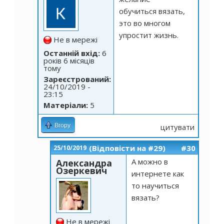
обучиться вязать,
это во многом
упростит жизнь.
Не в мережі
Останній вхід:
6
років 6 місяців
тому
Зареєстрований:
24/10/2019 -
23:15
Матеріали:
5
Вгору
цитувати
(Відповісти на #29)
#30
25/10/2019
А можно в
Александра
Озеркевич
интернете как
то научиться
вязать?
Не в мережі