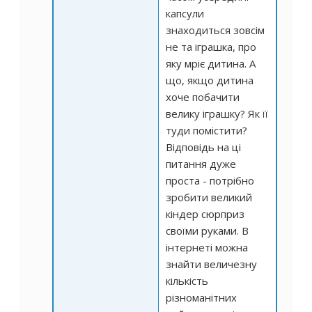
капсули
знаходиться зовсім
не та іграшка, про
яку мріє дитина. А
що, якщо дитина
хоче побачити
велику іграшку? Як її
туди помістити?
Відповідь на ці
питання дуже
проста - потрібно
зробити великий
кіндер сюрприз
своїми руками
. В
інтернеті можна
знайти величезну
кількість
різноманітних