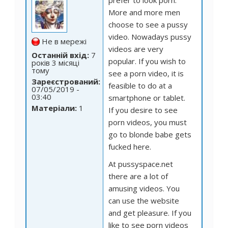
prefer to look porn.
More and more men
choose to see a pussy
video. Nowadays pussy
Не в мережі
videos are very
Останній вхід:
7
popular. If you wish to
років 3 місяці
тому
see a porn video, it is
Зареєстрований:
feasible to do at a
07/05/2019 -
03:40
smartphone or tablet.
Матеріали:
1
If you desire to see
porn videos, you must
go to
blonde babe gets
fucked here.
At pussyspace.net
there are a lot of
amusing videos. You
can use the website
and get pleasure. If you
like to see porn videos