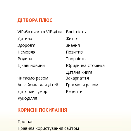
ДІТВОРА ПЛЮС
VIP-батьки та VIP-діти
Вагітність
Дитина
Життя
Здоров'я
Знання
Немовля
Позитив
Родина
Творчість
Цікаві новини
Юридична сторінка
Дитяча книга
Читаємо разом
Закарпаття
Англійська для дітей
Граємося разом
Дитячий гумор
Рецепти
Рукоділля
КОРИСНІ ПОСИЛАННЯ
Про нас
Правила користування сайтом