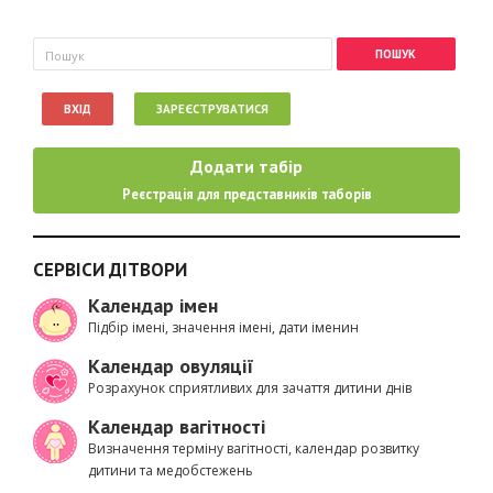
Пошукова форма
Пошук
ВХІД
ЗАРЕЄСТРУВАТИСЯ
Додати табір
Реєстрація для представників таборів
СЕРВІСИ ДІТВОРИ
Календар імен
Підбір імені, значення імені, дати іменин
Календар овуляції
Розрахунок сприятливих для зачаття дитини днів
Календар вагітності
Визначення терміну вагітності, календар розвитку
дитини та медобстежень