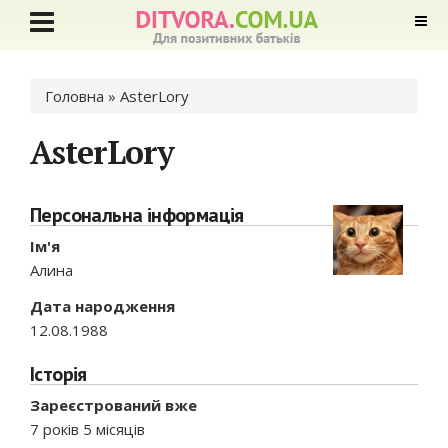
Ви є тут
Головна
» AsterLory
AsterLory
Персональна інформація
Ім'я
Алина
Дата народження
12.08.1988
Історія
Зареєстрований вже
7 років 5 місяців