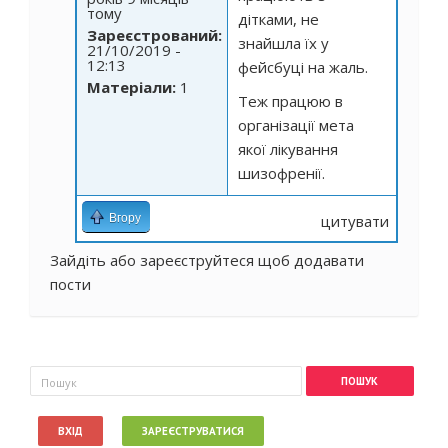
тому
дітками, не
Зареєстрований:
знайшла їх у
21/10/2019 -
12:13
фейсбуці на жаль.
Матеріали:
1
Теж працюю в
організації мета
якої
лікування
шизофренії
.
Вгору
цитувати
Зайдіть
або
зареєструйтеся
щоб додавати
пости
Пошукова форма
Пошук
ВХІД
ЗАРЕЄСТРУВАТИСЯ