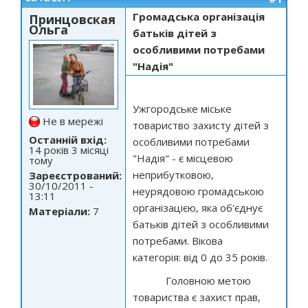
Громадська організація
Принцовская
Ольга
батьків дітей з
особливими потребами
"Надія"
Ужгородське міське
Не в мережі
товариство захисту дітей з
Останній вхід:
особливими потребами
14 років 3 місяці
"Надія" - є місцевою
тому
неприбутковою,
Зареєстрований:
30/10/2011 -
неурядовою громадською
13:11
організацією, яка об'єднує
Матеріали:
7
батьків дітей з особливими
потребами. Вікова
категорія: від 0 до 35 років.
Головною метою
товариства є захист прав,