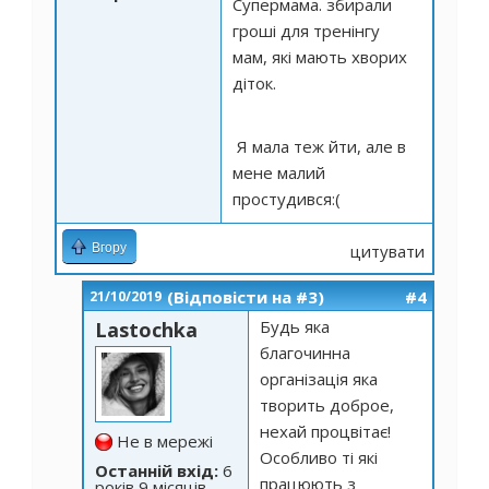
Супермама. збирали
гроші для тренінгу
мам, які мають хворих
діток.
Я мала теж йти, але в
мене малий
простудився:(
Вгору
цитувати
(Відповісти на #3)
#4
21/10/2019
Будь яка
Lastochka
благочинна
організація яка
творить доброе,
нехай процвітає!
Не в мережі
Особливо ті які
Останній вхід:
6
працюють з
років 9 місяців