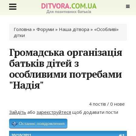
Ви є тут
Головна
»
Форуми
»
Наша дітвора
»
«Особливі»
дітки
Громадська організація
батьків дітей з
особливими потребами
"Надія"
4 постів / 0 нове
Зайдіть
або
зареєструйтеся
щоб додавати пости
Останнє повідомлення
#1
30/10/2011