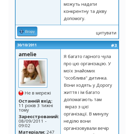
можуть надати
конкрентну та дієву
допомогу.
Вгору
цитувати
#3
30/10/2011
amelie
Я багато гарного чула
про цю організацію. У
моїх знайомих
"особлива" дитинка.
Вони ходять у Дорогу
життя і їм багато
Не в мережі
допомагають там
Останній вхід:
11 років 3 тижні
якраз з цієї
тому
організації. В минулу
Зареєстрований:
08/09/2011 -
неділю вони
09:02
організовували вечір
Матеріали:
247