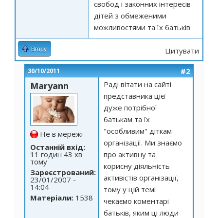
свобод і законних інтересів
дітей з обмеженими
можливостями та їх батьків
Вгору
Цитувати
#2
30/10/2011
Раді вітати на сайті
Maryann
представника цієї
дуже потрібної
батькам та їх
"особливим" діткам
Не в мережі
організації. Ми знаємо
Останній вхід:
11 годин 43 хв
про активну та
тому
корисну діяльність
Зареєстрований:
активістів організації,
23/01/2007 -
14:04
тому у цій темі
Матеріали:
1538
чекаємо коментарі
батьків, яким ці люди