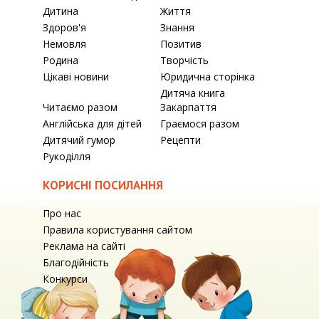
Дитина
Життя
Здоров'я
Знання
Немовля
Позитив
Родина
Творчість
Цікаві новини
Юридична сторінка
Дитяча книга
Читаємо разом
Закарпаття
Англійська для дітей
Граємося разом
Дитячий гумор
Рецепти
Рукоділля
КОРИСНІ ПОСИЛАННЯ
Про нас
Правила користування сайтом
Реклама на сайті
Благодійність
Конкурси