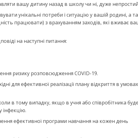
вляти вашу дитину назад в школу чи ні, дуже непростий
вувати унікальні потреби і ситуацію у вашій родині, а т
ність працювати) з врахуванням заходів, які вживає ва
дповіді на наступні питання:
ення ризику розповсюдження COVID-19.
хідні для ефективної реалізації плану відкриття в умовах
коли в тому випадку, якщо в учня або співробітника буд
 інфекцію.
ечення ефективної програми навчання на кожен день