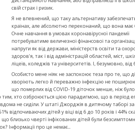
дистанційного навчання, або відправляєш її в школ
свій страх і ризик.
Я не впевнений, що таку альтернативу забезпечать
країнах, але абсолютно переконаний, що вона має 
Очне навчання в умовах коронавірусної пандемії
потребуватиме величезної фінансової та організац
напруги як від держави, міністерств освіти та охор
здоров'я, так і від адміністрацій областей, міст, шкі
ліцеїв, коледжів та університетів. І, безумовно, від 
Особисто мене ніяк не заспокоює теза про те, що д
хворіють легко й переважно інфекцію не поширюю
що померлих від COVID-19 діточок менше, ніж було
аю тим, хто озброюється цією парадигмою, що в період еп
 вдома не сиділи. У штаті Джорджія в дитячому таборі з
% відпочиваючих дітей у віці від 6 до 10 років і 44% ск
, що близько чверті інфікованих дітей були безсимптомн
к? Інформації про це немає...