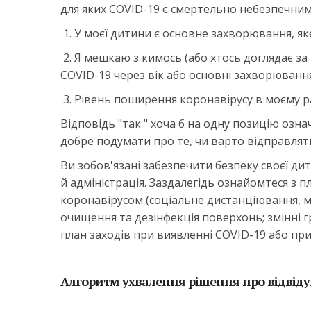
для яких COVID-19 є смертельно небезпечним.
1. У моєї дитини є основне захворювання, яке
2. Я мешкаю з кимось (або хтось доглядає з
COVID-19 через вік або основні захворювання 
3. Рівень поширення коронавірусу в моєму ра
Відповідь "так " хоча б на одну позицію озна
добре подумати про те, чи варто відправлят
Ви зобов'язані забезпечити безпеку своєї дит
й адміністрація. Заздалегідь ознайомтеся з
коронавірусом (соціальне дистанціювання, ми
очищення та дезінфекція поверхонь; змінні гр
план заходів при виявленні COVID-19 або при 
Алгоритм ухвалення рішення про відвід