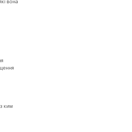
які вона
ня
ищення
 з ким