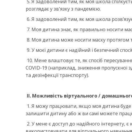
5. Я задоволений тим, як моя школа спілкуєть
розглядає у зв'язку з пандемією.
6. Я задоволений тим, як моя школа розв’язу
7. Моя дитина знає, як правильно носити маск
8. Моя дитина може носити маску протягом 
9. У моєї дитини є надійний і безпечний спос
10. Мене влаштовує те, як спосіб пересуванн
COVID-19 (наприклад, зниження пропускної з
та дезінфекції транспорту).
II. Можливість віртуального / домашньог
1. Я можу працювати, якщо моя дитина буде н
залишити дитину або ж ви самі можете прац
2. У мене є доступ до надійного інтернету, 
використовувати для віртуального навчання