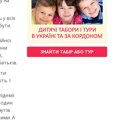
у на
 у всіх
бути.
ійної
они
ЗНАЙТИ ТАБІР АБО ТУР
л,
батьків.
іти
ть. І
ідемії
а один
аутів
ими. А