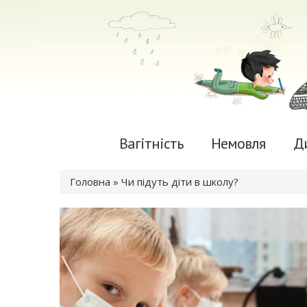
Вагітність
Немовля
Д
Ви є тут
Головна
» Чи підуть діти в школу?