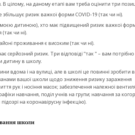
 В цілому, на даному етапі вам треба оцінити три позиці
 збільшує ризик важкої форми COVID-19 (так чи ні).
а моєю дитиною), хто має підвищений ризик важкої фор
(так чи ні).
йоні проживання є високим (так чи ні).
чає серйозний ризик. Три відповіді "так " – вам потрібно
и дитину в школу.
ини вдома і на вулиці, але в школі це повинні зробити в
 планами вашої школи щодо зниження ризику зараження
ття рук і носіння масок; забезпечення належної вентиля
афіки навчання, поділ учнів на групи; навчання за кого
підозрі на коронавірусну інфекцію).
ування школи