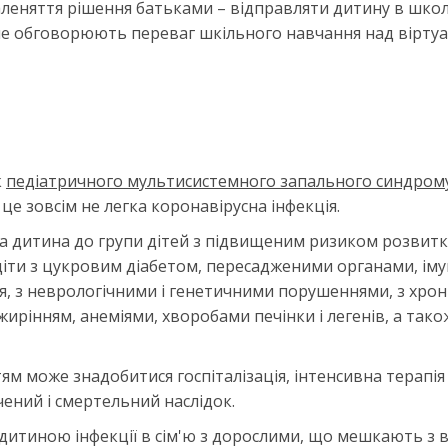
леняття рішення батьками – відправляти дитину в школ
т не обговорюють переваг шкільного навчання над вірту
к
педіатричного мультисистемного запального синдром
А це зовсім не легка коронавірусна інфекція.
а дитина до групи дітей з підвищеним ризиком розвитк
діти з цукровим діабетом, пересадженими органами, ім
я, з неврологічними і генетичними порушеннями, з хро
рінням, анеміями, хворобами печінки і легенів, а тако
м може знадобитися госпіталізація, інтенсивна терапія
чений і смертельний наслідок.
 дитиною інфекції в сім'ю з дорослими, що мешкають з 