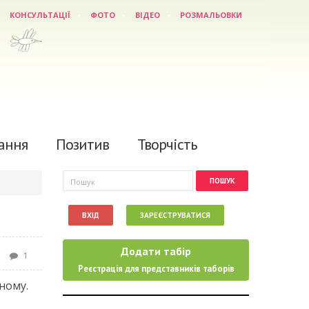
КОНСУЛЬТАЦІЇ
ФОТО
ВІДЕО
РОЗМАЛЬОВКИ
ання
Позитив
Творчість
Пошукова форма
Пошук
ВХІД
ЗАРЕЄСТРУВАТИСЯ
Додати табір
1
Реєстрація для представників таборів
ному.