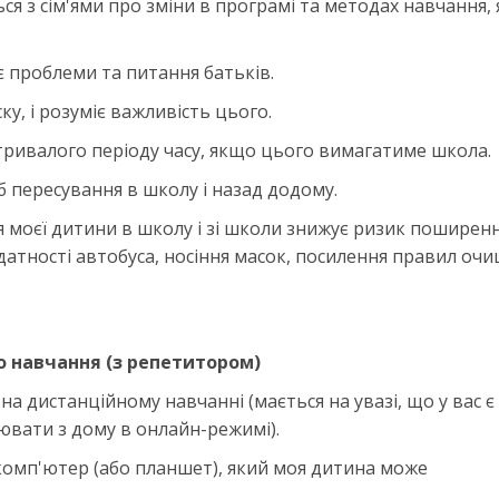
ся з сім'ями про зміни в програмі та методах навчання, 
є проблеми та питання батьків.
у, і розуміє важливість цього.
тривалого періоду часу, якщо цього вимагатиме школа.
іб пересування в школу і назад додому.
я моєї дитини в школу і зі школи знижує ризик поширен
датності автобуса, носіння масок, посилення правил оч
о навчання (з репетитором)
а дистанційному навчанні (мається на увазі, що у вас є
ювати з дому в онлайн-режимі).
є комп'ютер (або планшет), який моя дитина може
.