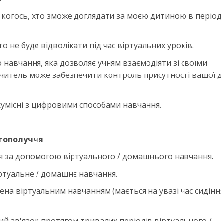
 когось, хто зможе доглядати за моєю дитиною в періо
хто не буде відволікати під час віртуальних уроків.
 навчання, яка дозволяє учням взаємодіяти зі своїми
 вчитель може забезпечити контроль присутності вашої 
 сумісні з цифровими способами навчання.
агополуччя
я за допомогою віртуального / домашнього навчання.
іртуальне / домашнє навчання.
на віртуальним навчанням (мається на увазі час сидінн
й зв'язок протягом тривалих періодів віртуального /