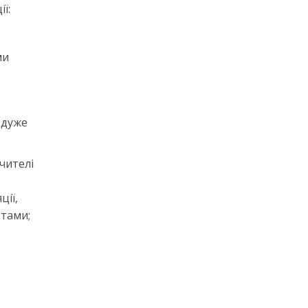
ї:
ми
 дуже
чителі
ції,
ртами;