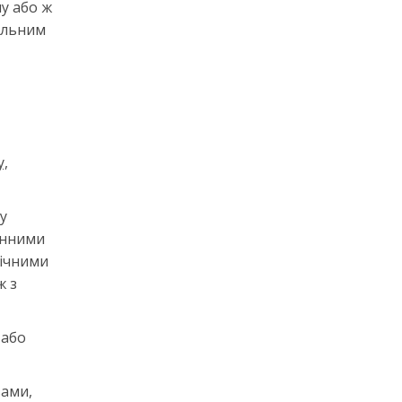
у або ж
альним
у,
у
унними
нічними
ж з
 або
вами,