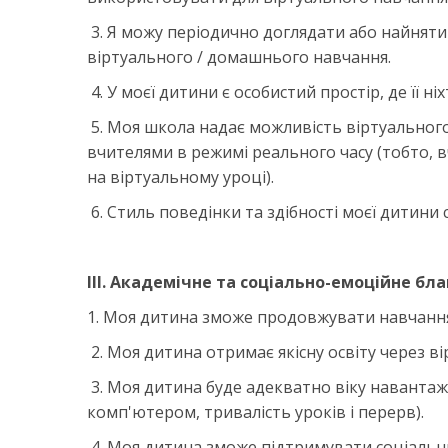
3. Я можу періодично доглядати або найняти
віртуального / домашнього навчання.
4. У моєї дитини є особистий простір, де її ні
5. Моя школа надає можливість віртуального
вчителями в режимі реального часу (тобто,
на віртуальному уроці).
6. Стиль поведінки та здібності моєї дитини
III. Академічне та соціально-емоційне бл
1. Моя дитина зможе продовжувати навчанн
2. Моя дитина отримає якісну освіту через в
3. Моя дитина буде адекватно віку навантаже
комп'ютером, тривалість уроків і перерв).
4. Моя дитина зможе підтримувати соціальни