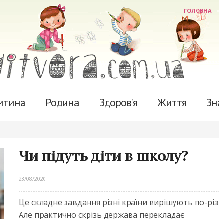
ГОЛОВНА
итина
Родина
Здоров'я
Життя
Зн
Чи підуть діти в школу?
23/08/2020
Це складне завдання різні країни вирішують по-різ
Але практично скрізь держава перекладає