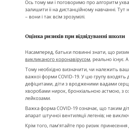
Ось тому ми і поговоримо про алгоритм ухва
залишити її на дистанційному навчанні. Ту
– вони і так всім зрозумілі.
Оцінка ризиків при відвідуванні школи
Насамперед, батьки повинні знати, що ризи
викликаного коронавірусом
, реально існує. 
Тому необхідно визначити, чи належить ваш
важкої форми COVID-19. У цю групу входять 
дефіцитами, діти з вродженими вадами серц
хворобами нирок, бронхіальною астмою, з ожи
лейкозами.
Важка форма COVID-19 означає, що таким дітя
апарат штучної вентиляції легенів; не виклю
Крім того, пам'ятайте про ризик принесення