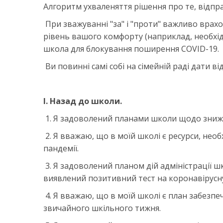
Алгоритм ухваленяття рішення про те, відпра
При зважуванні "за" і "проти" важливо врахо
рівень вашого комфорту (наприклад, необхід
школа для блокування поширення COVID-19.
Ви повинні самі собі на сімейній раді дати ві
I. Назад до школи.
1. Я задоволений планами школи щодо зниж
2. Я вважаю, що в моїй школі є ресурси, необ
пандемії.
3. Я задоволений планом дій адміністрації ш
виявлений позитивний тест на коронавірусну
4. Я вважаю, що в моїй школі є план забезп
звичайного шкільного тижня.