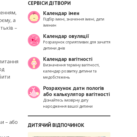
СЕРВІСИ ДІТВОРИ
женням,
Календар імен
Підбір імені, значення імені, дати
єму, а
іменин
тьків –
Календар овуляції
Розрахунок сприятливих для зачаття
дитини днів
Календар вагітності
 питання
Визначення терміну вагітності,
од
календар розвитку дитини та
бити
медобстежень
Розрахунок дати пологів
або калькулятор вагітності
Дізнайтесь імовірну дату
народження вашої дитини
и – або
ДИТЯЧИЙ ВІДПОЧИНОК