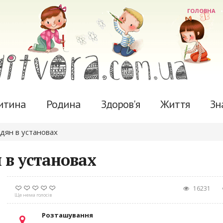
ГОЛОВНА
итина
Родина
Здоров'я
Життя
Зн
дян в установах
 в установах
16231
Ще нема голосів
Розташування