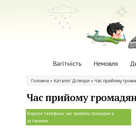
Вагітність
Немовля
Д
Ви є тут
Головна
»
Каталог Дітвори
» Час прийому грома
Час прийому громадян
Корисні телефони, час прийому громадян в
установах