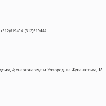
 (312)619404, (312)619444
00
ська, 4; енергонагляд: м. Ужгород, пл. Жупанатська, 18
00