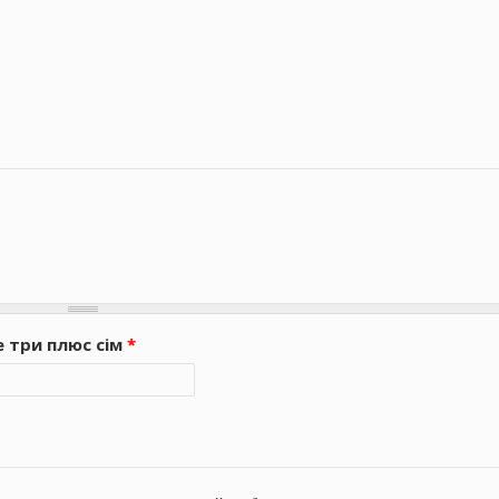
е три плюс сім
*