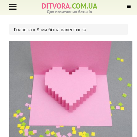
Ви є тут
Головна
» 8-ми бітна валентинка