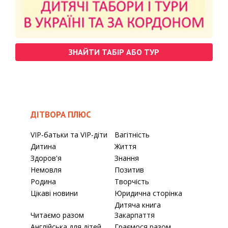
ЗНАЙТИ ТАБІР АБО ТУР
ДІТВОРА ПЛЮС
VIP-батьки та VIP-діти
Вагітність
Дитина
Життя
Здоров'я
Знання
Немовля
Позитив
Родина
Творчість
Цікаві новини
Юридична сторінка
Дитяча книга
Читаємо разом
Закарпаття
Англійська для дітей
Граємося разом