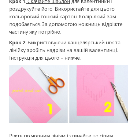
Крок 1
.
Скачайте шаблон
для валентинки і
роздрукуйте його. Використайте для цього
кольоровий тонкий картон. Колір-який вам
подобається. За допомогою ножниць відріжте
частину яку потрібно.
Крок 2
. Викристовуючи канцелярський ніж та
лінійку зробіть надрізи на вашій валентинці.
Інструкція для цього – нижче.
Ріжте по чорним лініям і згинайте по сірим.