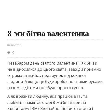
8-ми бітна валентинка
04/02/2016
0
Незабаром день святого Валентина, і як би ви
не відносилися до цього свята, завжди приємно
отримати якийсь подарунок від коханої
людини. А якщо це буде зроблено своїми руками
разом із дітьми-оце буде просто супер.
А як вразити людину, яка працює в IT, та
любить і памятає старі 8-ми бітні ігри на
древньому IBM? Звичайно що виготовити і