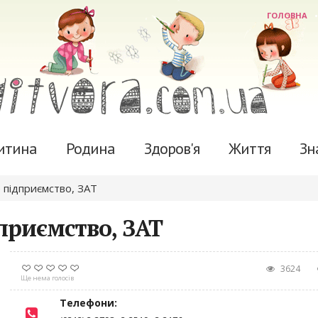
ГОЛОВНА
итина
Родина
Здоров'я
Життя
Зн
 підприємство, ЗАТ
приємство, ЗАТ
3624
Ще нема голосів
Телефони: