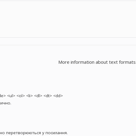
More information about text formats
> <ul> <ol> <li> <dl> <dt> <dd>
ично.
чно перетворюються у посилання.