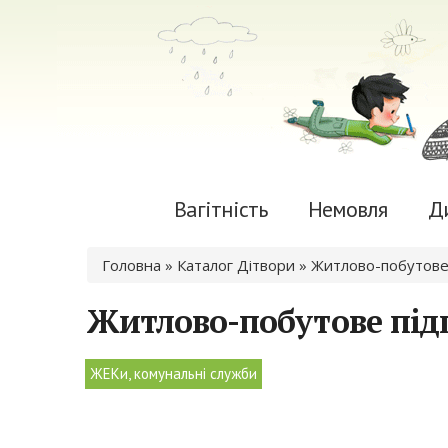
Вагітність
Немовля
Д
Ви є тут
Головна
»
Каталог Дітвори
» Житлово-побутове
Житлово-побутове під
ЖЕКи, комунальні служби