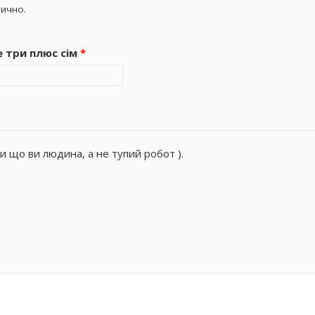
ично.
е три плюс сім
*
и що ви людина, а не тупий робот ).