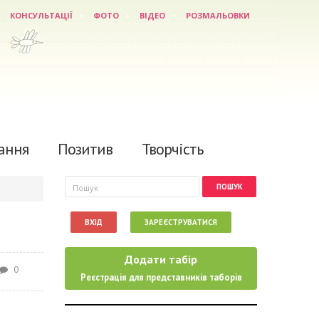
КОНСУЛЬТАЦІЇ
ФОТО
ВІДЕО
РОЗМАЛЬОВКИ
ання
Позитив
Творчість
Пошукова форма
Пошук
ВХІД
ЗАРЕЄСТРУВАТИСЯ
Додати табір
0
Реєстрація для представників таборів