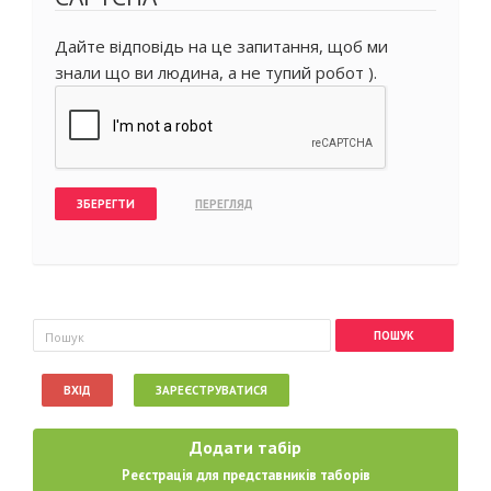
Дайте відповідь на це запитання, щоб ми
знали що ви людина, а не тупий робот ).
Пошукова форма
Пошук
ВХІД
ЗАРЕЄСТРУВАТИСЯ
Додати табір
Реєстрація для представників таборів