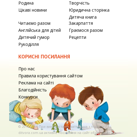
Родина
Творчість
Цікаві новини
Юридична сторінка
Дитяча книга
Читаємо разом
Закарпаття
Англійська для дітей
Граємося разом
Дитячий гумор
Рецепти
Рукоділля
КОРИСНІ ПОСИЛАННЯ
Про нас
Правила користування сайтом
Реклама на сайті
Благодійність
Конкурси
© 2010-2026 При використаннi матерiалiв з порталу
ditvora.com.ua активне посилання на сайт обов'язкове. .