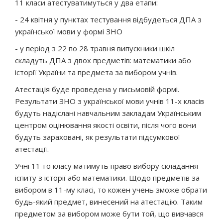
11 класи атестуватимуться у два етапи:
- 24 квітня у пунктах тестування відбудеться ДПА з
української мови у формі ЗНО
- у період з 22 по 28 травня випускники шкіл
складуть ДПА з двох предметів: математики або
історії України та предмета за вибором учнів.
Атестація буде проведена у письмовій формі.
Результати ЗНО з української мови учнів 11-х класів
будуть надіслані навчальним закладам Українським
центром оцінювання якості освіти, після чого вони
будуть зараховані, як результати підсумкової
атестації.
Учні 11-го класу матимуть право вибору складання
іспиту з історії або математики. Щодо предметів за
вибором в 11-му класі, то кожен учень зможе обрати
будь-який предмет, винесений на атестацію. Таким
предметом за вибором може бути той, що вивчався