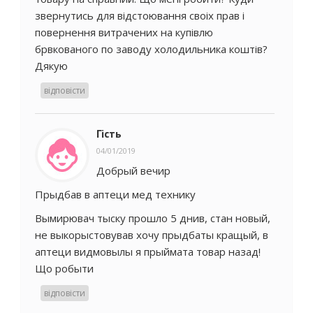
звернутись для відстоювання своіх прав і
повернення витрачених на купівлю
брвкованого по заводу холодильника коштів?
Дякую
відповісти
Гість
04/01/2019
Добрый вечир
Прыдбав в аптеци мед технику
Вымирювач тыску прошло 5 днив, стан новый,
не выкорыстовував хочу прыдбаты кращый, в
аптеци видмовылы я прыймата товар назад!
Що робыти
відповісти