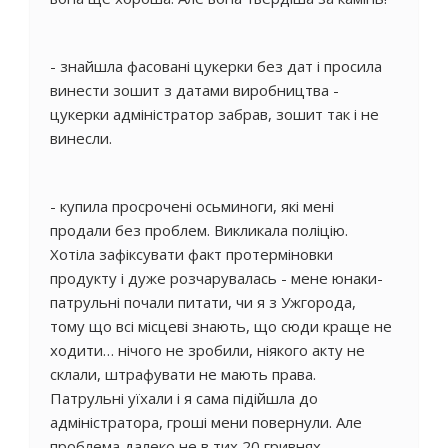
- знайшла фасовані цукерки без дат і просила
винести зошит з датами виробництва -
цукерки адміністратор забрав, зошит так і не
винесли.
- купила просрочені осьминоги, які мені
продали без проблем. Викликала поліцію.
Хотіла зафіксувати факт протерміновки
продукту і дуже розчарувалась - мене юнаки-
патрульні почали питати, чи я з Ужгорода,
тому що всі місцеві знають, що сюди краще не
ходити… нічого не зробили, ніякого акту не
склали, штрафувати не мають права.
Патрульні уїхали і я сама підійшла до
адміністратора, гроші мени повернули. Але
проблема далеко не в тих 20 гривнях -