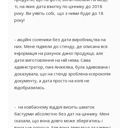
ті, на яких дата вжитку по ціннику до 2018
року. Ви уявіть собі, що з ними буде до 18
року!
- акційні соленики без дати виробництва на
них. Мене підвели до стенду, де описана вся
інформація на рахунок даної продукціі, але
дати виготовлення на ній нема. Сама
адміністратор, пані Анжеліка, була здивована і
доказувала, що на стенді зроблена ксерокопія
документу, а дата просто на копіі не
відобразилась.
- на ковбасному відділі висить шматок
бастурми абсолютно без дат на ціннику. Мені
сказали, що вона довго може зберігатись і
вона ще хороша. Але вона твердіша за камінь!