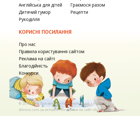
Англійська для дітей
Граємося разом
Дитячий гумор
Рецепти
Рукоділля
КОРИСНІ ПОСИЛАННЯ
Про нас
Правила користування сайтом
Реклама на сайті
Благодійність
Конкурси
© 2010-2026 При використаннi матерiалiв з порталу
ditvora.com.ua активне посилання на сайт обов'язкове. .