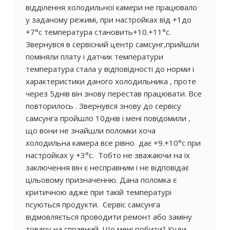
відділення холодильноі камери не працювало
у заданому режимі, при настройках від +1до
+7°с температура становить+10.+11°с.
Звернувся в сервісний центр самсунг,прийшли
поміняли плату і датчик температури
температура стала у відповідності до норми і
характеристики даного холодильника , проте
через 5днів він знову перестав працювати. Все
повторилось . Звернувся знову до сервісу
самсунга пройшло 10днів і мені повідомили ,
що вони не знайшли поломки хоча
холодильна камера все рівно дає +9.+10°с при
настройках у +3°с. Тобто не зважаючи на іх
заключення він є несправним і не відповідає
цільовому призначенню. Дана поломка є
критичною адже при такій температурі
псуються продукти. Сервіс самсунга
відмовляється проводити ремонт або заміну
товару на справний. Що мені робити? Куди