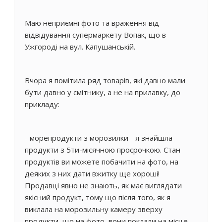
Маю неприємні фото та враження від
відвідування супермаркету Вопак, що в
Ужгороді на вул. Капушанській.
Вчора я помітила ряд товарів, які давно мали
бути давно у смітнику, а не на прилавку, до
прикладу:
- морепродукти з морозилки - я знайшла
продукти з 5ти-місячною просрочкою. Стан
продуктів ви можете побачити на фото, на
деяких з них дати вжитку ще хороші!
Продавці явно не знають, як має виглядати
якісний продукт, тому що після того, як я
виклала на морозильну камеру зверху
продукти, що на фото, вони поклали на місце