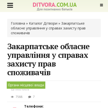
Ви є тут
Головна
»
Каталог Дітвори
» Закарпатське
обласне управління у справах захисту прав
споживачів
Закарпатське обласне
управління у справах
захисту прав
споживачів
Органи місцевої влади
Ще нема голосів
7588
7
Телефони: