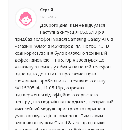
Сергій
16/05/2019
Доброго дня, в мене відбулася
наступна ситуація! 08.05.19 р я
придбав телефон моделі Samsung Galaxy A10 в
магазині "Алло" в м.Ужгород, пл. Петефі,13. В
ході користування було виявлено технічний
дефект дисплею! 11.05.19р я звернувся до
магазину з приводу обміну на новий телефон,
відповідно до Сттаті 8 про Захист прав
споживачів. Зробивши акт технічного стану
№115205 від 11.05.19р , отримав
підтверження від офіційного сервісного
центру , що недолік підтвердився, несправний
дисплейний модуль пристрою та порушень
умов експлуатації не виявлено. Тим самим
виконав всі пункти Статті 8, але працівники
магазину відмовили мені в обміні і змусили