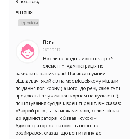
З повагою,
Антонія
відповісти
Гість
26/10/2017
Ніколи не ходіть у кінотеатр «5
елемент»! Адміністрація не
захистить ваших прав! Попався шумний
відвідувач, який сів на моє місце!якому мішали
поїдання поп-корну ( а його, до речі, саме тут і
продають і з чужим поп-корном не пускають!),
пошіптування сусідів і, врешті-решт, він сказав:
«Закрий рот»,- а за межами зали, коли я пішла
до адміністратора!, обізвав «сукою»!
Адміністратор же натомість нічого не
розбирався, сказав, що всі питання до