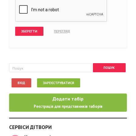
Пошукова форма
Пошук
ВХІД
ЗАРЕЄСТРУВАТИСЯ
Додати табір
Реєстрація для представників таборів
СЕРВІСИ ДІТВОРИ