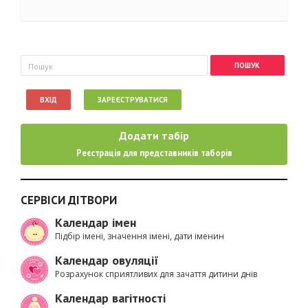
Пошукова форма
Пошук
ВХІД
ЗАРЕЄСТРУВАТИСЯ
Додати табір
Реєстрація для представників таборів
СЕРВІСИ ДІТВОРИ
Календар імен
Підбір імені, значення імені, дати іменин
Календар овуляції
Розрахунок сприятливих для зачаття дитини днів
Календар вагітності