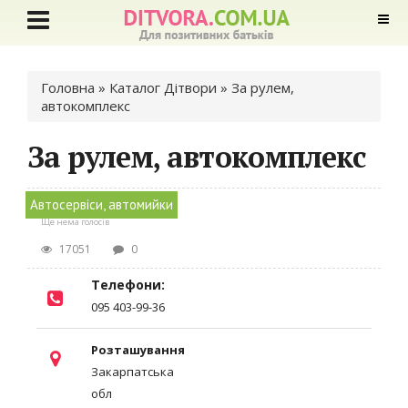
Ви є тут
Головна
»
Каталог Дітвори
» За рулем,
автокомплекс
За рулем, автокомплекс
Автосервіси, автомийки
Ще нема голосів
17051
0
Телефони:
095 403-99-36
Розташування
Закарпатська
обл