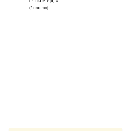
пл. Ш.Петефі,10
(2 поверх)