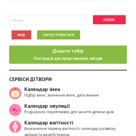
Пошукова форма
Пошук
ВХІД
ЗАРЕЄСТРУВАТИСЯ
Додати табір
Реєстрація для представників таборів
СЕРВІСИ ДІТВОРИ
Календар імен
Підбір імені, значення імені, дати іменин
Календар овуляції
Розрахунок сприятливих для зачаття дитини днів
Календар вагітності
Визначення терміну вагітності, календар розвитку
дитини та медобстежень