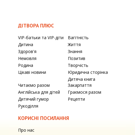
ДІТВОРА ПЛЮС
VIP-батьки та VIP-діти
Вагітність
Дитина
Життя
Здоров'я
Знання
Немовля
Позитив
Родина
Творчість
Цікаві новини
Юридична сторінка
Дитяча книга
Читаємо разом
Закарпаття
Англійська для дітей
Граємося разом
Дитячий гумор
Рецепти
Рукоділля
КОРИСНІ ПОСИЛАННЯ
Про нас