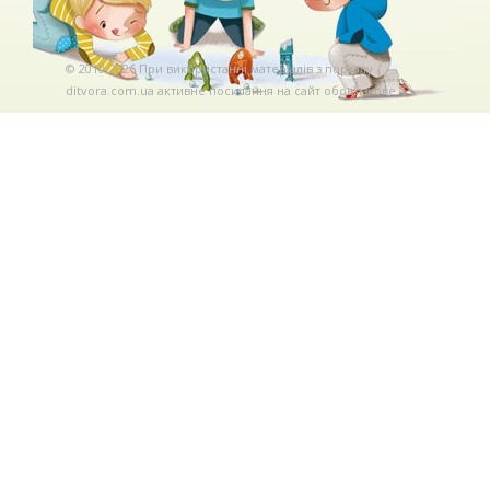
© 2010-2026 При використаннi матерiалiв з порталу
ditvora.com.ua активне посилання на сайт обов'язкове. .