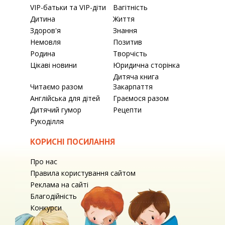
VIP-батьки та VIP-діти
Вагітність
Дитина
Життя
Здоров'я
Знання
Немовля
Позитив
Родина
Творчість
Цікаві новини
Юридична сторінка
Дитяча книга
Читаємо разом
Закарпаття
Англійська для дітей
Граємося разом
Дитячий гумор
Рецепти
Рукоділля
КОРИСНІ ПОСИЛАННЯ
Про нас
Правила користування сайтом
Реклама на сайті
Благодійність
Конкурси