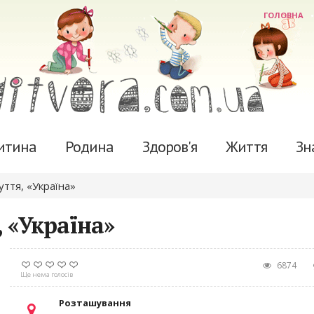
ГОЛОВНА
итина
Родина
Здоров'я
Життя
Зн
уття, «Україна»
, «Україна»
6874
Ще нема голосів
Розташування