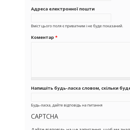
Адреса електронної пошти
Вміст цього поля є приватним і не буде показаний.
Коментар
*
Напишіть будь-ласка словом, скільки буд
Будь-ласка, дайте відповідь на питання
CAPTCHA
Дайте відповідь на це запитання, щоб ми знал