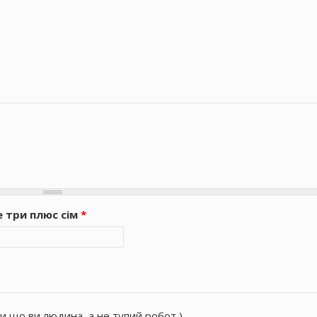
е три плюс сім
*
и що ви людина, а не тупий робот ).