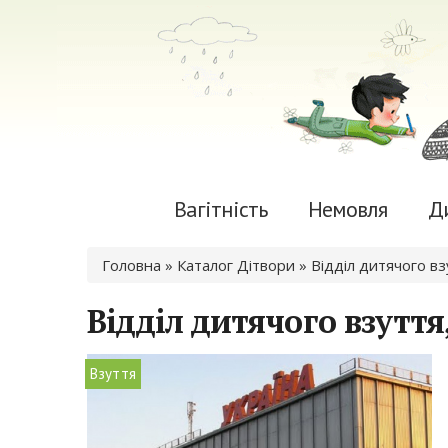
Вагітність
Немовля
Д
Ви є тут
Головна
»
Каталог Дітвори
» Відділ дитячого вз
Відділ дитячого взуття
Взуття