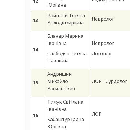
12
Юріївна
Вайнагій Тетяна
Невролог
13
Володимирівна
Бланар Марина
Іванівна
Невролог
14
Слободян Тетяна
Логопед
Павлівна
Андришин
Михайло
ЛОР - Сурдолог
15
Васильович
Тижук Світлана
Іванівна
ЛОР
16
Кабаштур Ірина
Юріївна