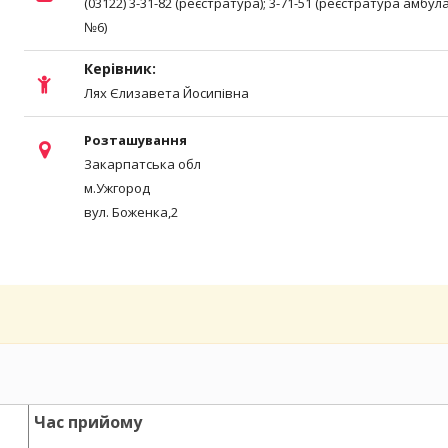
(03122) 3-31-82 (реєстратура); 3-71-51 (реєстратура амбула
№6)
Керівник:
Лях Єлизавета Йосипівна
Розташування
Закарпатська обл
м.Ужгород
вул. Боженка,2
Час прийому