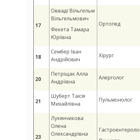
Овваді Вільгельм
Вільгельмович
Ортопед
17
Фекета Тамара
Юріївна
Сембер Іван
Хірург
18
Андрійович
Петріщак Алла
Алерголог
20
Андріївна
Шуберт Таїсія
Пульмонолог
21
Михайлівна
Лукянчикова
Олена
Гастроентероло
Олександрівна
23