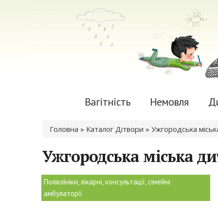
Вагітність
Немовля
Д
Ви є тут
Головна
»
Каталог Дітвори
» Ужгородська міська
Ужгородська міська ди
Поліклініки, лікарні, консультації, сімейні
амбулаторії