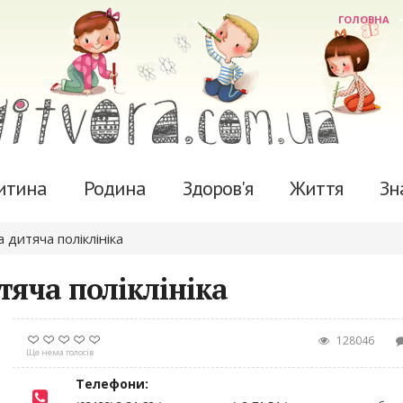
ГОЛОВНА
итина
Родина
Здоров'я
Життя
Зн
 дитяча поліклініка
тяча поліклініка
128046
Ще нема голосів
Телефони: