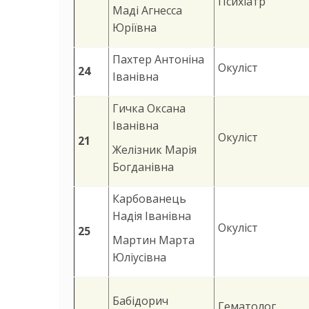
Психіатр
Маді Агнесса
Юріївна
Пахтер Антоніна
Окуліст
24
Іванівна
Гичка Оксана
Іванівна
Окуліст
21
Желізник Марія
Богданівна
Карбованець
Надія Іванівна
Окуліст
25
Мартин Марта
Юліусівна
Бабідорич
Гематолог