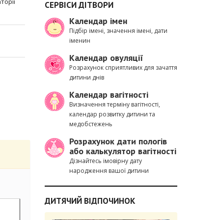
торії
СЕРВІСИ ДІТВОРИ
Календар імен
Підбір імені, значення імені, дати
іменин
Календар овуляції
Розрахунок сприятливих для зачаття
дитини днів
Календар вагітності
Визначення терміну вагітності,
календар розвитку дитини та
медобстежень
Розрахунок дати пологів
або калькулятор вагітності
Дізнайтесь імовірну дату
народження вашої дитини
ДИТЯЧИЙ ВІДПОЧИНОК