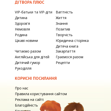
ДІТВОРА ПЛЮС
VIP-батьки та VIP-діти
Вагітність
Дитина
Життя
Здоров'я
Знання
Немовля
Позитив
Родина
Творчість
Цікаві новини
Юридична сторінка
Дитяча книга
Читаємо разом
Закарпаття
Англійська для дітей
Граємося разом
Дитячий гумор
Рецепти
Рукоділля
КОРИСНІ ПОСИЛАННЯ
Про нас
Правила користування сайтом
Реклама на сайті
Благодійність
Конкурси