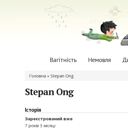
Вагітність
Немовля
Д
Ви є тут
Головна
» Stepan Ong
Stepan Ong
Історія
Зареєстрований вже
7 років 3 місяці