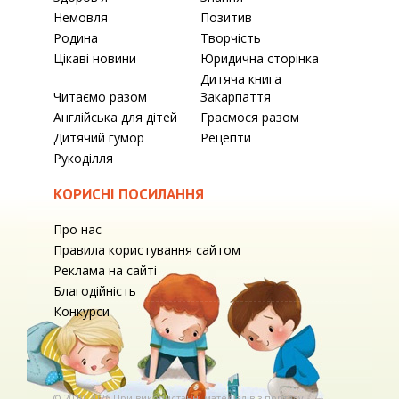
Немовля
Позитив
Родина
Творчість
Цікаві новини
Юридична сторінка
Дитяча книга
Читаємо разом
Закарпаття
Англійська для дітей
Граємося разом
Дитячий гумор
Рецепти
Рукоділля
КОРИСНІ ПОСИЛАННЯ
Про нас
Правила користування сайтом
Реклама на сайті
Благодійність
Конкурси
© 2010-2026 При використаннi матерiалiв з порталу