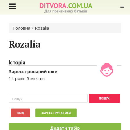
Ви є тут
Головна
» Rozalia
Rozalia
Історія
Зареєстрований вже
14 років 5 місяців
Пошукова форма
Пошук
ВХІД
ЗАРЕЄСТРУВАТИСЯ
Додати табір