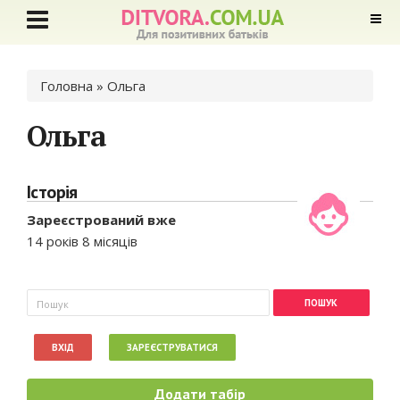
Ви є тут
Головна
» Ольга
Ольга
Історія
Зареєстрований вже
14 років 8 місяців
Пошукова форма
Пошук
ВХІД
ЗАРЕЄСТРУВАТИСЯ
Додати табір