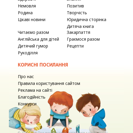
Немовля
Позитив
Родина
Творчість
Цікаві новини
Юридична сторінка
Дитяча книга
Читаємо разом
Закарпаття
Англійська для дітей
Граємося разом
Дитячий гумор
Рецепти
Рукоділля
КОРИСНІ ПОСИЛАННЯ
Про нас
Правила користування сайтом
Реклама на сайті
Благодійність
Конкурси
© 2010-2026 При використаннi матерiалiв з порталу