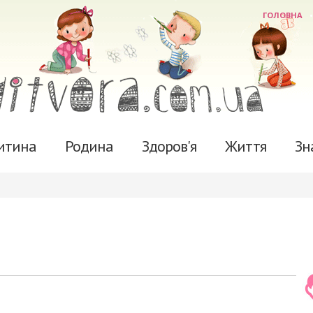
ГОЛОВНА
итина
Родина
Здоров'я
Життя
Зн