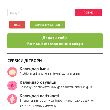
Пошукова форма
Пошук
ВХІД
ЗАРЕЄСТРУВАТИСЯ
Додати табір
Реєстрація для представників таборів
СЕРВІСИ ДІТВОРИ
Календар імен
Підбір імені, значення імені, дати іменин
Календар овуляції
Розрахунок сприятливих для зачаття дитини днів
Календар вагітності
Визначення терміну вагітності, календар розвитку
дитини та медобстежень