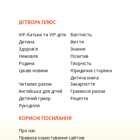
ДІТВОРА ПЛЮС
VIP-батьки та VIP-діти
Вагітність
Дитина
Життя
Здоров'я
Знання
Немовля
Позитив
Родина
Творчість
Цікаві новини
Юридична сторінка
Дитяча книга
Читаємо разом
Закарпаття
Англійська для дітей
Граємося разом
Дитячий гумор
Рецепти
Рукоділля
КОРИСНІ ПОСИЛАННЯ
Про нас
Правила користування сайтом