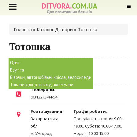
Ви є тут
Головна
»
Каталог Дітвори
» Тотошка
Тотошка
Одяг
Ще нема голосів
Взуття
Візочки, автомобільні крісла, велосипеди
7564
0
Товари для догляду, аксесуари
Телефони:
(03122) 3-44-54
Розташування
Графік роботи:
Закарпатська
Понеділок-п'ятниця: 9.00-
обл
19.00. Субота: 10.00-17.00.
м. Ужгород
Неділя: 10.00-15.00