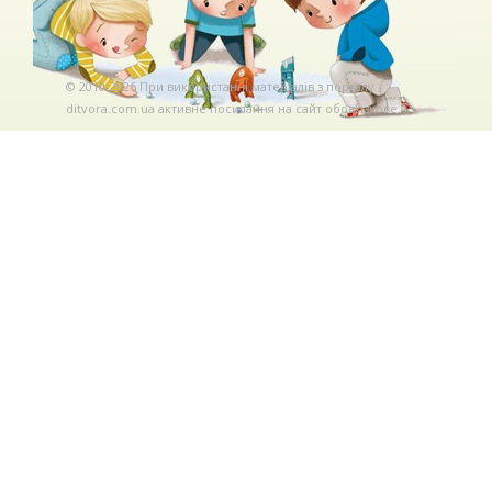
© 2010-2026 При використаннi матерiалiв з порталу
ditvora.com.ua активне посилання на сайт обов'язкове. .