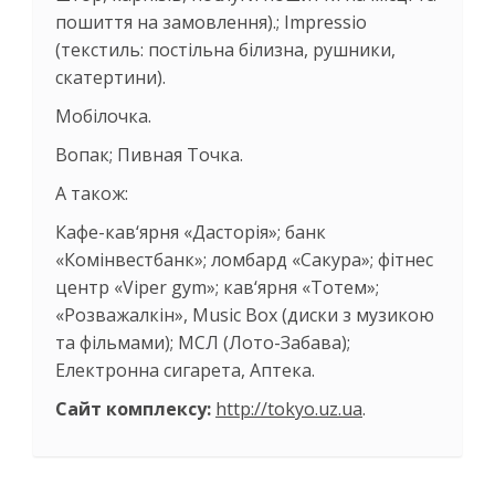
пошиття на замовлення).; Impressio
(текстиль: постільна білизна, рушники,
скатертини).
Мобілочка.
Вопак; Пивная Точка.
А також:
Кафе-кав‘ярня «Дасторія»; банк
«Комінвестбанк»; ломбард «Сакура»; фітнес
центр «Viper gym»; кав‘ярня «Тотем»;
«Розважалкін», Music Box (диски з музикою
та фільмами); МСЛ (Лото-Забава);
Електронна сигарета, Аптека.
Сайт комплексу:
http://tokyo.uz.ua
.