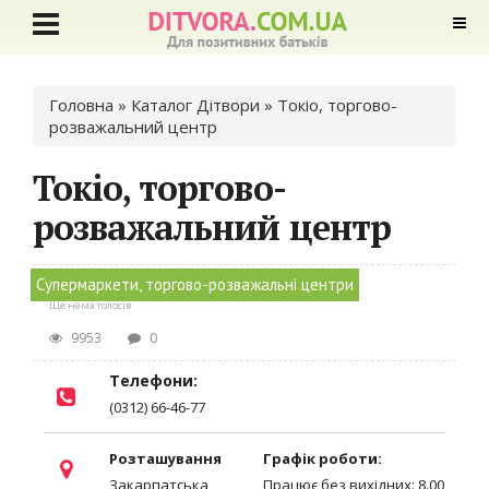
Ви є тут
Головна
»
Каталог Дітвори
» Токіо, торгово-
розважальний центр
Токіо, торгово-
розважальний центр
Супермаркети, торгово-розважальні центри
Ще нема голосів
9953
0
Телефони:
(0312) 66-46-77
Розташування
Графік роботи:
Закарпатська
Працює без вихідних: 8.00