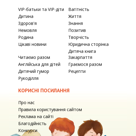
VIP-батьки та VIP-діти
Вагітність
Дитина
Життя
Здоров'я
Знання
Немовля
Позитив
Родина
Творчість
Цікаві новини
Юридична сторінка
Дитяча книга
Читаємо разом
Закарпаття
Англійська для дітей
Граємося разом
Дитячий гумор
Рецепти
Рукоділля
КОРИСНІ ПОСИЛАННЯ
Про нас
Правила користування сайтом
Реклама на сайті
Благодійність
Конкурси