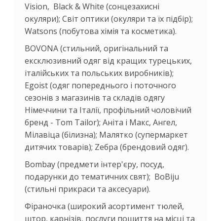
Vision, Black & White (сонцезахисні
окуляри); Світ оптики (окуляри та їх підбір);
Watsons (побутова хімія та косметика).
BOVONA (стильний, оригінальний та
ексклюзивний одяг від кращих турецьких,
італійських та польських виробників);
Egoist (одяг попереднього і поточного
сезонів з магазинів та складів одягу
Німеччини та Італії, профільний чоловічий
бренд - Tom Tailor); Аніта і Макс, Ангел,
Мілавіца (білизна); Малятко (супермаркет
дитячих товарів); Zебра (брендовий одяг).
Bombay (предмети інтер'єру, посуд,
подарунки до тематичних свят); BoBiju
(стильні прикраси та аксесуари).
Фіраночка (широкий асортимент тюлей,
штор, карнізів, послуги пошиття на місці та