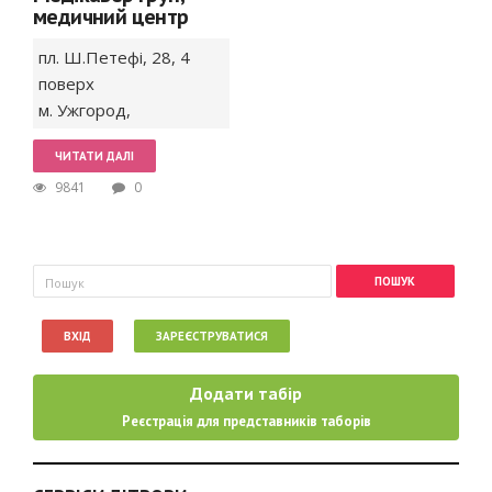
медичний центр
пл. Ш.Петефі,
28, 4
поверх
м. Ужгород
,
ЧИТАТИ ДАЛІ
9841
0
Пошукова форма
Пошук
ВХІД
ЗАРЕЄСТРУВАТИСЯ
Додати табір
Реєстрація для представників таборів