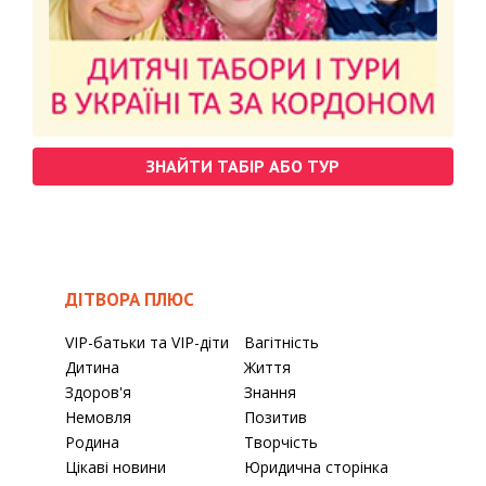
ЗНАЙТИ ТАБІР АБО ТУР
ДІТВОРА ПЛЮС
VIP-батьки та VIP-діти
Вагітність
Дитина
Життя
Здоров'я
Знання
Немовля
Позитив
Родина
Творчість
Цікаві новини
Юридична сторінка