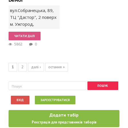
вул.Собранецька,
89,
ТЦ "Дастор", 2 поверх
м. Ужгород
,
ЧИТАТИ ДАЛІ
5862
0
Сторінки
1
2
далі ›
остання »
Пошукова форма
Пошук
ВХІД
ЗАРЕЄСТРУВАТИСЯ
Додати табір
Реєстрація для представників таборів