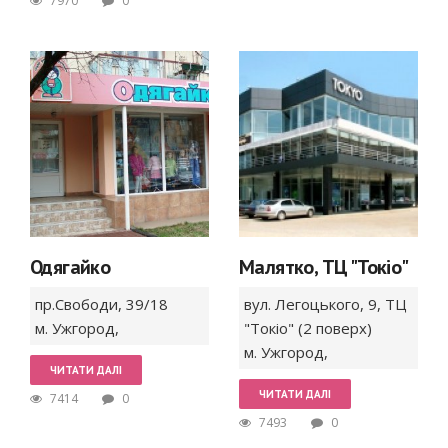
7970
0
Одягайко
Малятко, ТЦ "Токіо"
пр.Свободи,
39/18
вул. Легоцького,
9, ТЦ
м. Ужгород
,
"Токіо" (2 поверх)
м. Ужгород
,
ЧИТАТИ ДАЛІ
ЧИТАТИ ДАЛІ
7414
0
7493
0