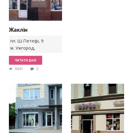
Жаклін
пл. Ш.Петефі,
9
м. Ужгород
,
ЧИТАТИ ДАЛІ
6641
0