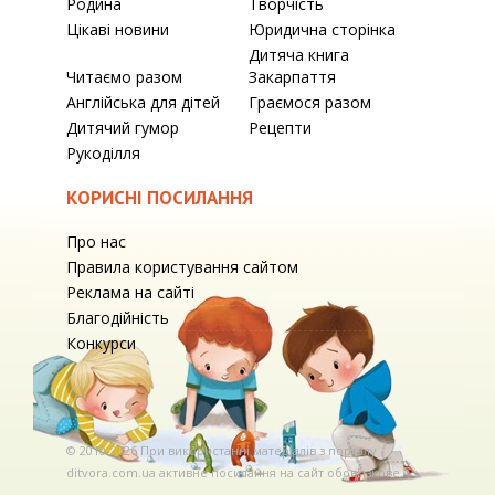
Родина
Творчість
Цікаві новини
Юридична сторінка
Дитяча книга
Читаємо разом
Закарпаття
Англійська для дітей
Граємося разом
Дитячий гумор
Рецепти
Рукоділля
КОРИСНІ ПОСИЛАННЯ
Про нас
Правила користування сайтом
Реклама на сайті
Благодійність
Конкурси
© 2010-2026 При використаннi матерiалiв з порталу
ditvora.com.ua активне посилання на сайт обов'язкове. .