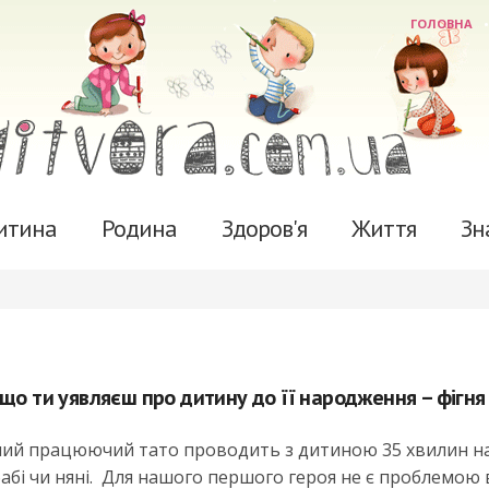
ГОЛОВНА
итина
Родина
Здоров'я
Життя
Зн
 що ти уявляєш про дитину до її народження – фігня
сний працюючий тато проводить з дитиною 35 хвилин на
 бабі чи няні. Для нашого першого героя не є проблемою 