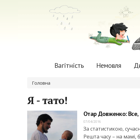
Вагітність
Немовля
Д
Ви є тут
Головна
Я - тато!
Отар Довженко: Все,
07/04/2016
За статистикою, суча
Решта часу – на мамі,