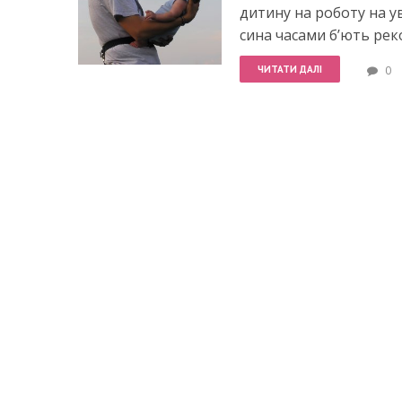
дитину на роботу на у
сина часами б’ють ре
ЧИТАТИ ДАЛІ
0