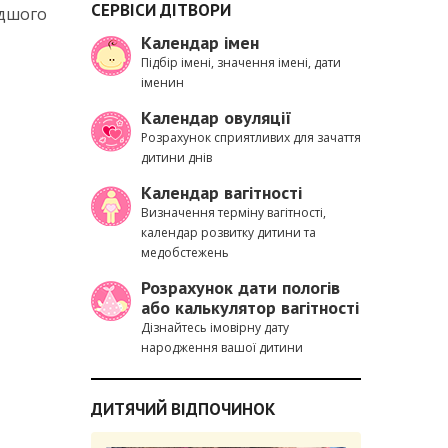
СЕРВІСИ ДІТВОРИ
одшого
Календар імен
Підбір імені, значення імені, дати
іменин
Календар овуляції
Розрахунок сприятливих для зачаття
дитини днів
Календар вагітності
Визначення терміну вагітності,
календар розвитку дитини та
медобстежень
Розрахунок дати пологів
або калькулятор вагітності
Дізнайтесь імовірну дату
народження вашої дитини
ДИТЯЧИЙ ВІДПОЧИНОК