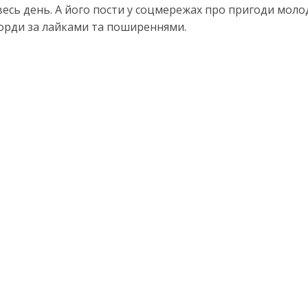
весь день. А його пости у соцмережах про пригоди мол
корди за лайками та поширеннями.