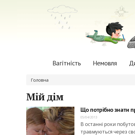
Вагітність
Немовля
Д
Ви є тут
Головна
Мій дім
Що потрібно знати п
05/04/2013
В останні роки побуто
травмуються через свою