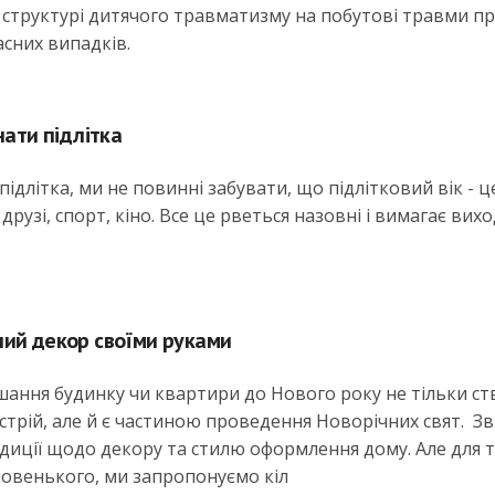
У структурі дитячого травматизму на побутові травми п
асних випадків.
нати підлітка
длітка, ми не повинні забувати, що підлітковий вік - це
друзі, спорт, кіно. Все це рветься назовні і вимагає вихо
ий декор своїми руками
шання будинку чи квартири до Нового року не тільки с
стрій, але й є частиною проведення Новорічних свят. Зві
адиції щодо декору та стилю оформлення дому. Але для т
новенького, ми запропонуємо кіл