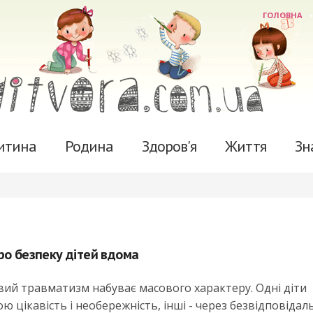
ГОЛОВНА
итина
Родина
Здоров'я
Життя
Зн
ро безпеку дітей вдома
вий травматизм набуває масового характеру. Одні діти
 цікавість і необережність, інші - через безвідповідаль