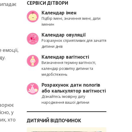
СЕРВІСИ ДІТВОРИ
рипадає
Календар імен
Підбір імені, значення імені, дати
іменин
Календар овуляції
Розрахунок сприятливих для зачаття
дитини днів
 емоції,
Календар вагітності
ду.
Визначення терміну вагітності,
календар розвитку дитини та
медобстежень
Розрахунок дати пологів
або калькулятор вагітності
Дізнайтесь імовірну дату
народження вашої дитини
творює
сно, у
их, хто
ДИТЯЧИЙ ВІДПОЧИНОК