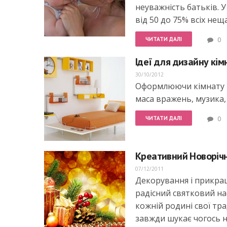
неуважність батьків. 
від 50 до 75% всіх нещ
ЧИТАТИ ДАЛІ
0
Ідеї для дизайну кім
30/10/2012
Оформлюючи кімнату пі
маса вражень, музика, 
ЧИТАТИ ДАЛІ
0
Креативний Новорічн
07/12/2011
Декорування і прикра
радісний святковий на
кожній родині свої тр
завжди шукає чогось 