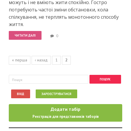
можуть і не вміють жити спокійно. Гостро
потребують частої зміни обстановки, кола
спілкування, не терплять монотонного способу
життя.
ЧИТАТИ ДАЛІ
0
Сторінки
« перша
‹ назад
1
2
Пошукова форма
Пошук
ВХІД
ЗАРЕЄСТРУВАТИСЯ
Додати табір
Реєстрація для представників таборів