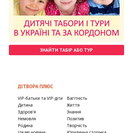
ЗНАЙТИ ТАБІР АБО ТУР
ДІТВОРА ПЛЮС
VIP-батьки та VIP-діти
Вагітність
Дитина
Життя
Здоров'я
Знання
Немовля
Позитив
Родина
Творчість
Цікаві новини
Юридична сторінка