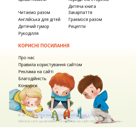
Дитяча книга
Читаємо разом
Закарпаття
Англійська для дітей
Граємося разом
Дитячий гумор
Рецепти
Рукоділля
КОРИСНІ ПОСИЛАННЯ
Про нас
Правила користування сайтом
Реклама на сайті
Благодійність
Конкурси
© 2010-2026 При використаннi матерiалiв з порталу
ditvora.com.ua активне посилання на сайт обов'язкове. .