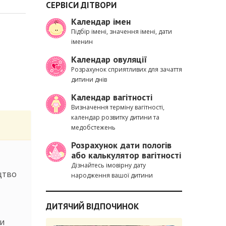
СЕРВІСИ ДІТВОРИ
Календар імен
Підбір імені, значення імені, дати
іменин
Календар овуляції
Розрахунок сприятливих для зачаття
дитини днів
Календар вагітності
Визначення терміну вагітності,
календар розвитку дитини та
медобстежень
Розрахунок дати пологів
або калькулятор вагітності
Дізнайтесь імовірну дату
цтво
народження вашої дитини
ДИТЯЧИЙ ВІДПОЧИНОК
си