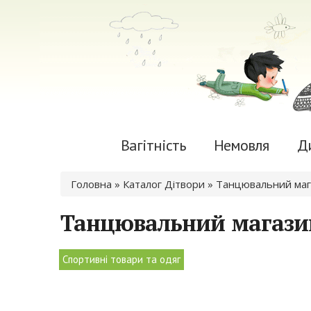
Вагітність
Немовля
Д
Ви є тут
Головна
»
Каталог Дітвори
» Танцювальний мага
Танцювальний магазин 
Спортивні товари та одяг