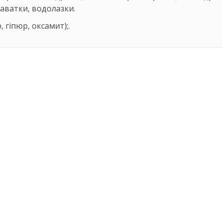
раватки, водолазки.
 гіпюр, оксамит);.