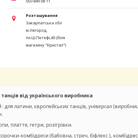
050 849 08 11
Розташування
Закарпатська обл
м.Ужгород,
пл.Ш.Петефі,40 (біля
магазину "Кристал")
танців від українського виробника
 : для латини, європейських танців, універсал (виробни
н.
пи, плаття, гетри, розігрівки.
орочки-комбідреси (бабовна, стреч, біфлекс ), комбідре