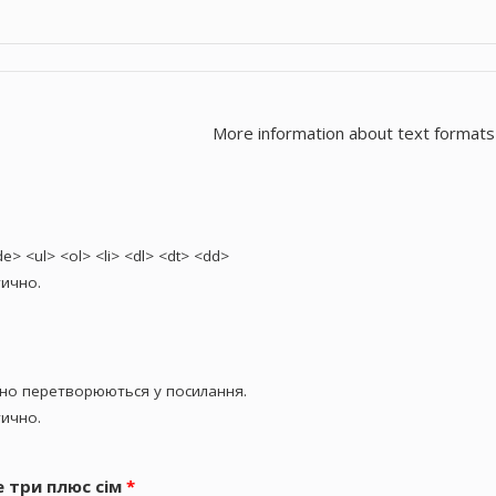
More information about text formats
> <ul> <ol> <li> <dl> <dt> <dd>
ично.
чно перетворюються у посилання.
ично.
е три плюс сім
*