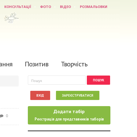
КОНСУЛЬТАЦІЇ
ФОТО
ВІДЕО
РОЗМАЛЬОВКИ
ання
Позитив
Творчість
Пошукова форма
Пошук
ВХІД
ЗАРЕЄСТРУВАТИСЯ
Додати табір
0
Реєстрація для представників таборів