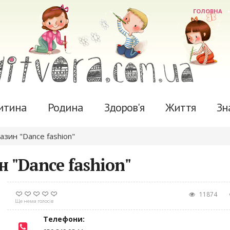
ГОЛОВНА
итина
Родина
Здоров'я
Життя
Зн
зин "Dance fashion"
"Dance fashion"
11874
Ще нема голосів
Телефони: