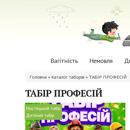
Вагітність
Немовля
Д
Ви є тут
Головна
»
Каталог таборів
» ТАБІР ПРОФЕСІЙ
ТАБІР ПРОФЕСІЙ
Мистецький табір
Дитячий табір