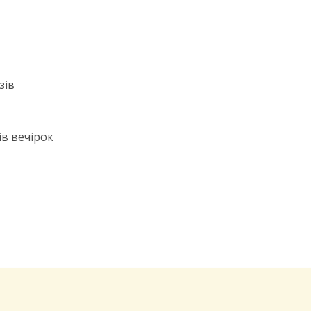
зів
ів вечірок