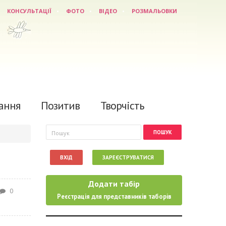
КОНСУЛЬТАЦІЇ
ФОТО
ВІДЕО
РОЗМАЛЬОВКИ
ання
Позитив
Творчість
Пошукова форма
Пошук
ВХІД
ЗАРЕЄСТРУВАТИСЯ
Додати табір
0
Реєстрація для представників таборів