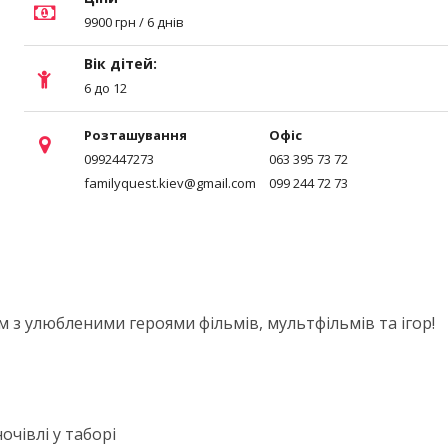
9900 грн / 6 днів
Вік дітей:
6 до 12
Розташування
Офіс
0992447273
063 395 73 72
familyquest.kiev@gmail.com
099 244 72 73
 з улюбленими героями фільмів, мультфільмів та ігор!
ночівлі у таборі