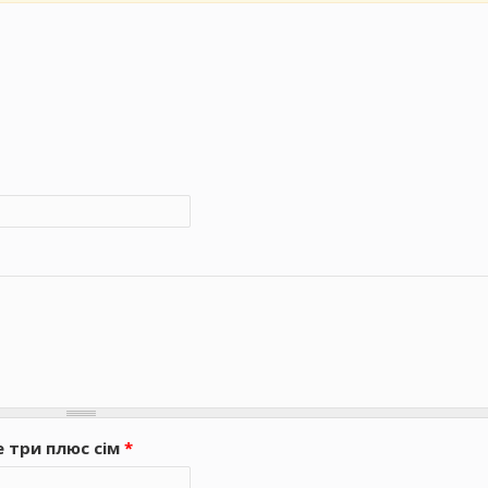
е три плюс сім
*