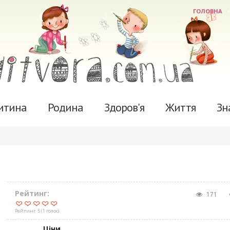
ГОЛОВНА
итина
Родина
Здоров'я
Життя
Зн
Рейтинг:
171
Рейтинг:
5
(
1
голос)
Ціни