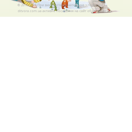
© 2010-2026 При використаннi матерiалiв з порталу
ditvora.com.ua активне посилання на сайт обов'язкове. .