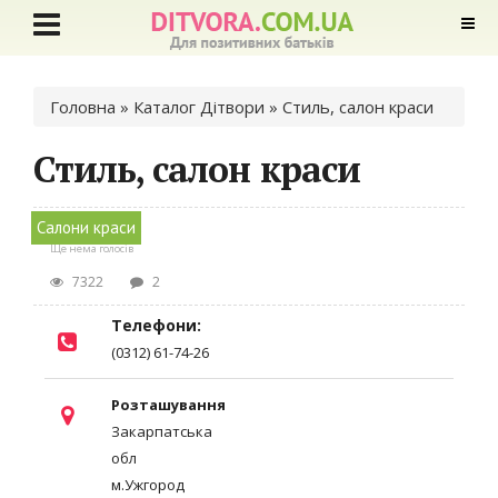
Ви є тут
Головна
»
Каталог Дітвори
» Стиль, салон краси
Стиль, салон краси
Салони краси
Ще нема голосів
7322
2
Телефони:
(0312) 61-74-26
Розташування
Закарпатська
обл
м.Ужгород