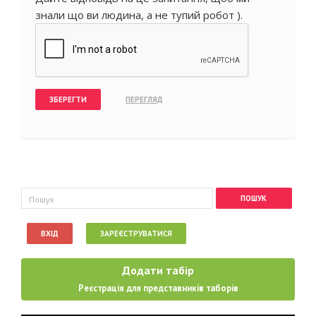
знали що ви людина, а не тупий робот ).
Пошукова форма
Пошук
ВХІД
ЗАРЕЄСТРУВАТИСЯ
Додати табір
Реєстрація для представників таборів