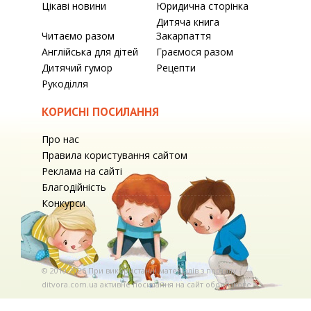
Цікаві новини
Юридична сторінка
Дитяча книга
Читаємо разом
Закарпаття
Англійська для дітей
Граємося разом
Дитячий гумор
Рецепти
Рукоділля
КОРИСНІ ПОСИЛАННЯ
Про нас
Правила користування сайтом
Реклама на сайті
Благодійність
Конкурси
© 2010-2026 При використаннi матерiалiв з порталу
ditvora.com.ua активне посилання на сайт обов'язкове. .