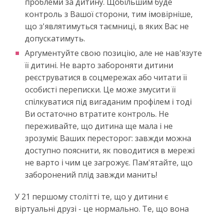
проблеми за дитину. Щобільшим буде
контроль з Вашої сторони, тим імовірніше,
що з'являтимуться таємниці, в яких Вас не
допускатимуть.
Аргументуйте свою позицію, але не нав'язуте
її дитині. Не варто забороняти дитини
реєструватися в соцмережах або читати її
особисті переписки. Це може змусити її
спілкуватися під вигаданим профілем і тоді
Ви остаточно втратите контроль. Не
переживайте, що дитина ще мала і не
зрозуміє Ваших пересторог: завжди можна
доступно пояснити, як поводитися в мережі
не варто і чим це загрожує. Пам'ятайте, що
заборонений плід завжди манить!
У 21 першому столітті те, що у дитини є
віртуальні друзі - це нормально. Те, що вона