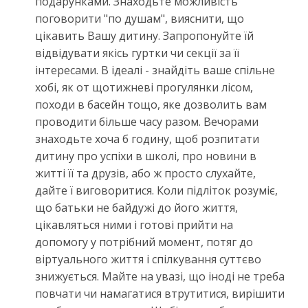
подарунками. Знаходьте можливість
поговорити "по душам", вияснити, що
цікавить Вашу дитину. Запропонуйте їй
відвідувати якісь гуртки чи секції за її
інтересами. В ідеалі - знайдіть ваше спільне
хобі, як от щотижневі прогулянки лісом,
походи в басейн тощо, яке дозволить вам
проводити більше часу разом. Вечорами
знаходьте хоча б годину, щоб розпитати
дитину про успіхи в школі, про новини в
житті її та друзів, або ж просто слухайте,
дайте ї виговоритися. Коли підліток розуміє,
що батьки не байдужі до його життя,
цікавляться ними і готові прийти на
допомогу у потрібний момент, потяг до
віртуального життя і спілкування суттєво
знижується. Майте на увазі, що іноді не треба
повчати чи намагатися втрутитися, вирішити