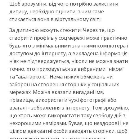
Щоб зрозуміти, від чого потрібно захистити
дитину, необхідно оцінити, з чим саме
стикається вона в віртуальному світі.
За дитиною можуть стежити. Через те, що
створити профіль у соцмережі може практично
будь-хто з мінімальними знаннями компютера і
доступом до інтернету, а викладена інформація
ніяк не підтверджується, ніколи не можна знати
точно, хто приховується за вибраними "ніком"
та "аватаркою". Нема ніяких обмежень чи
заборон на створення сторінки у соціальних
мережах. Можна вказати вигадані імя,
прізвище, використати чужі фотографії або
взагалі - зображення з інтернету. Тож зрозуміло,
що хтось може використати таку свободу дій з
нехорошими намірами. Буває, що нездорові і не
цілком адекватні особи заводять сторінки, щоб
жити чужим життям, а також заводити