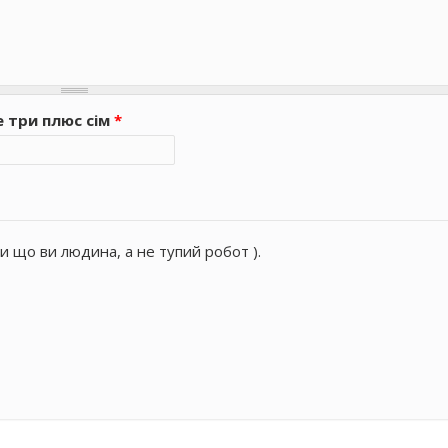
е три плюс сім
*
и що ви людина, а не тупий робот ).