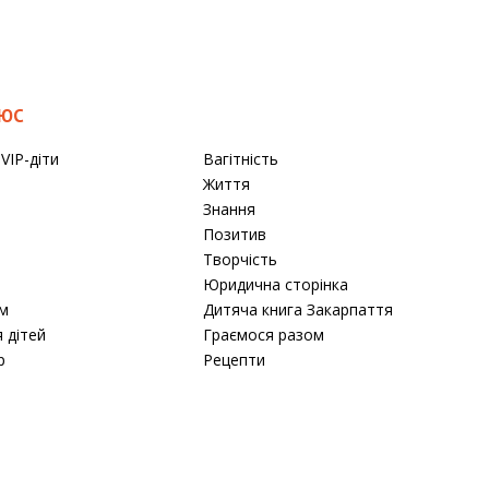
ЛЮС
VIP-діти
Вагітність
Життя
Знання
Позитив
Творчість
Юридична сторінка
м
Дитяча книга Закарпаття
я дітей
Граємося разом
р
Рецепти