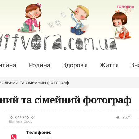
ГОЛОВНА
итина
Родина
Здоров'я
Життя
Зн
сільний та сімейний фотограф
ьний та сімейний фотограф
3571
Ще нема голосів
Телефони: