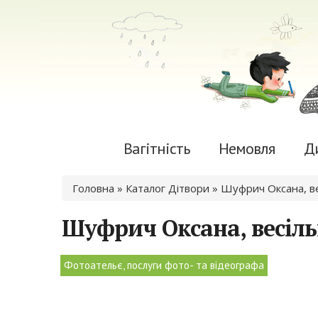
Вагітність
Немовля
Д
Ви є тут
Головна
»
Каталог Дітвори
» Шуфрич Оксана, ве
Шуфрич Оксана, весіл
Фотоательє, послуги фото- та відеографа