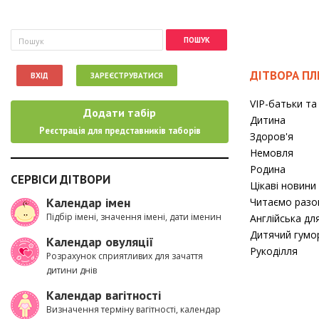
Пошукова форма
Пошук
ДІТВОРА П
ВХІД
ЗАРЕЄСТРУВАТИСЯ
VIP-батьки та 
Додати табір
Дитина
Реєстрація для представників таборів
Здоров'я
Немовля
Родина
СЕРВІСИ ДІТВОРИ
Цікаві новини
Календар імен
Читаємо разо
Підбір імені, значення імені, дати іменин
Англійська дл
Дитячий гумо
Календар овуляції
Рукоділля
Розрахунок сприятливих для зачаття
дитини днів
Календар вагітності
Визначення терміну вагітності, календар