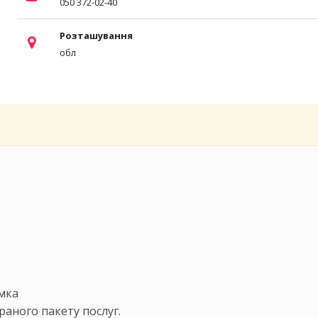
050 372-02-40
Розташування
обл
мка
раного пакету послуг.