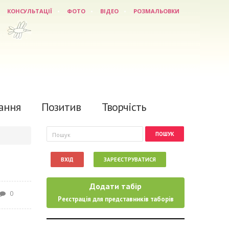
КОНСУЛЬТАЦІЇ
ФОТО
ВІДЕО
РОЗМАЛЬОВКИ
ання
Позитив
Творчість
Пошукова форма
Пошук
ВХІД
ЗАРЕЄСТРУВАТИСЯ
Додати табір
0
Реєстрація для представників таборів