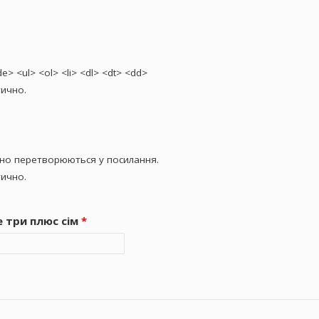
> <ul> <ol> <li> <dl> <dt> <dd>
ично.
чно перетворюються у посилання.
ично.
е три плюс сім
*