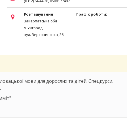
(0312) 64 44 28, 0508177487
Розташування
Графік роботи:
Закарпатська обл
м.Ужгород
вул. Верховинська, 36
 словацької мови для дорослих та дітей. Спецкурси,
.
мміт"