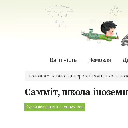
Вагітність
Немовля
Д
Ви є тут
Головна
»
Каталог Дітвори
» Самміт, школа іно
Самміт, школа іноземн
Курси вивчення іноземних мов