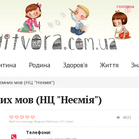
ГОЛОВНА
итина
Родина
Здоров'я
Життя
Зн
земних мов (НЦ "Неємія")
их мов (НЦ "Неємія")
4833
Рейтинг закладу:
Жодного
Рейтинг:
5
(
1
голос)
Телефони: