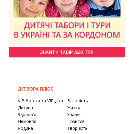
ЗНАЙТИ ТАБІР АБО ТУР
ДІТВОРА ПЛЮС
VIP-батьки та VIP-діти
Вагітність
Дитина
Життя
Здоров'я
Знання
Немовля
Позитив
Родина
Творчість