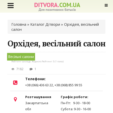
Ви є тут
Головна
»
Каталог Дітвори
» Орхідея, весільний
салон
Орхідея, весільний салон
Весільні салони
Рейтинг закладу:
Жодного
Рейтинг:
5
(
1
голос)
7182
1
Телефони:
+38 (066) 436 63 22, +38 (068) 855 99 55
Розташування
Графік роботи:
Закарпатська
Пн-Пт: 9-30 - 18-00
обл
Субота: 9-30 - 16-00