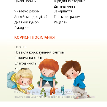
Цікаві новини
Юридична сторінка
Дитяча книга
Читаємо разом
Закарпаття
Англійська для дітей
Граємося разом
Дитячий гумор
Рецепти
Рукоділля
КОРИСНІ ПОСИЛАННЯ
Про нас
Правила користування сайтом
Реклама на сайті
Благодійність
Конкурси
© 2010-2026 При використаннi матерiалiв з порталу
ditvora.com.ua активне посилання на сайт обов'язкове. .