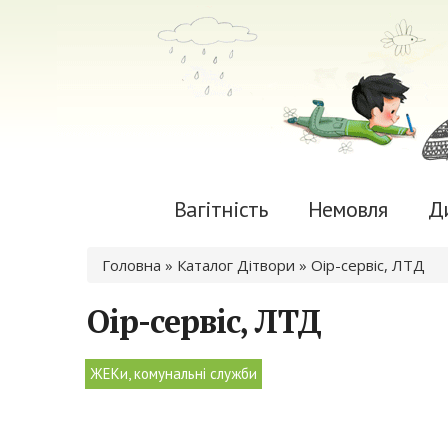
Вагітність
Немовля
Д
Ви є тут
Головна
»
Каталог Дітвори
» Оір-сервіс, ЛТД
Оір-сервіс, ЛТД
ЖЕКи, комунальні служби