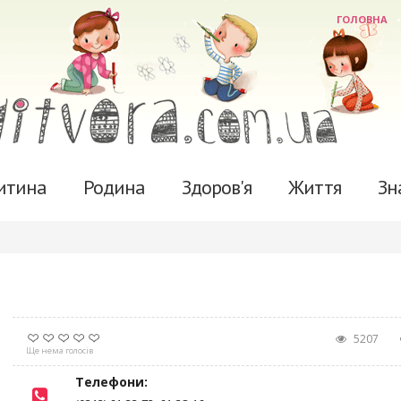
ГОЛОВНА
итина
Родина
Здоров'я
Життя
Зн
5207
Ще нема голосів
Телефони: