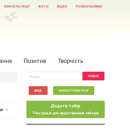
КОНСУЛЬТАЦІЇ
ФОТО
ВІДЕО
РОЗМАЛЬОВКИ
ання
Позитив
Творчість
Пошукова форма
Пошук
ВХІД
ЗАРЕЄСТРУВАТИСЯ
Додати табір
0
Реєстрація для представників таборів