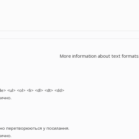
More information about text formats
> <ul> <ol> <li> <dl> <dt> <dd>
ично.
чно перетворюються у посилання.
ично.