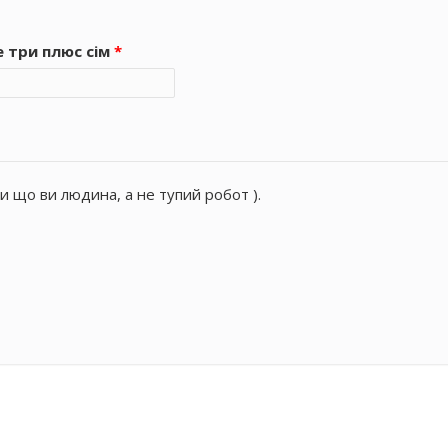
е три плюс сім
*
и що ви людина, а не тупий робот ).