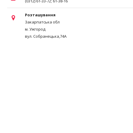
(0312) 61-33-72; 61-38-16
Розташування
Закарпатська обл
м. Ужгород
вул. Собранецька,74А