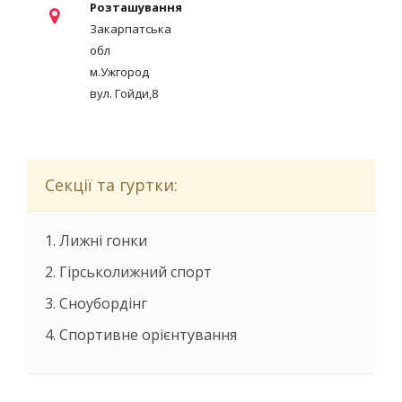
Розташування
Закарпатська
обл
м.Ужгород
вул. Гойди,8
Секції та гуртки:
1. Лижні гонки
2. Гірськолижний спорт
3. Сноубордінг
4. Спортивне орієнтування