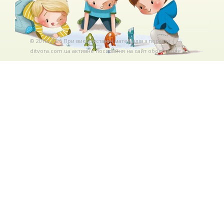
© 2010-2026 При використаннi матерiалiв з порталу
ditvora.com.ua активне посилання на сайт обов'язкове. .