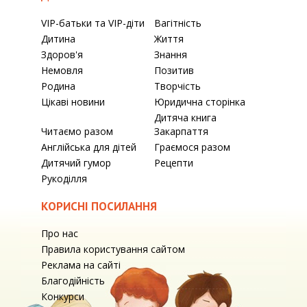
VIP-батьки та VIP-діти
Вагітність
Дитина
Життя
Здоров'я
Знання
Немовля
Позитив
Родина
Творчість
Цікаві новини
Юридична сторінка
Дитяча книга
Читаємо разом
Закарпаття
Англійська для дітей
Граємося разом
Дитячий гумор
Рецепти
Рукоділля
КОРИСНІ ПОСИЛАННЯ
Про нас
Правила користування сайтом
Реклама на сайті
Благодійність
Конкурси