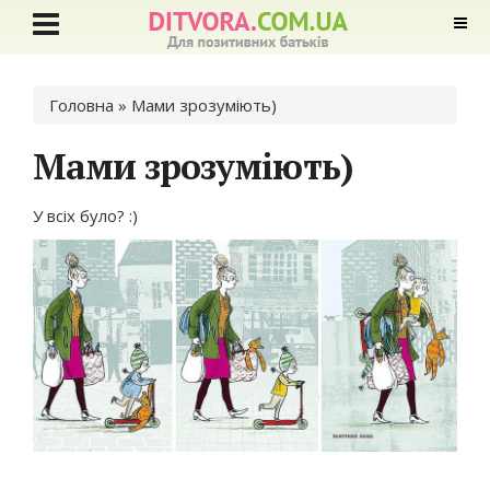
Ви є тут
Головна
» Мами зрозуміють)
Мами зрозуміють)
У всіх було? :)