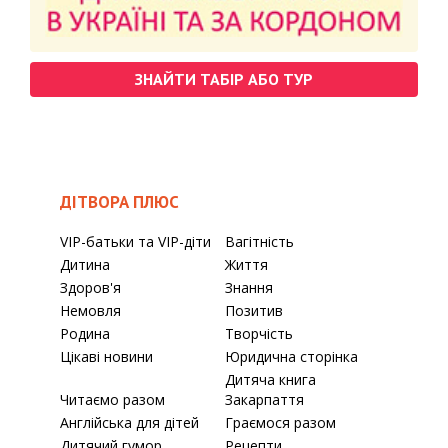
ЗНАЙТИ ТАБІР АБО ТУР
ДІТВОРА ПЛЮС
VIP-батьки та VIP-діти
Вагітність
Дитина
Життя
Здоров'я
Знання
Немовля
Позитив
Родина
Творчість
Цікаві новини
Юридична сторінка
Дитяча книга
Читаємо разом
Закарпаття
Англійська для дітей
Граємося разом
Дитячий гумор
Рецепти