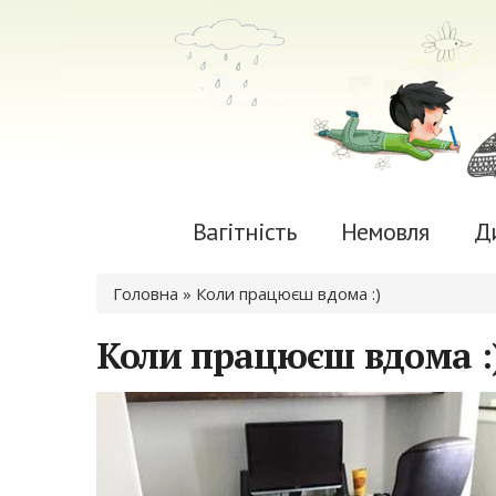
Вагітність
Немовля
Д
Ви є тут
Головна
» Коли працюєш вдома :)
Коли працюєш вдома :