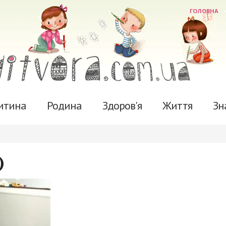
ГОЛОВНА
итина
Родина
Здоров'я
Життя
Зн
)