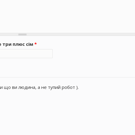
е три плюс сім
*
и що ви людина, а не тупий робот ).