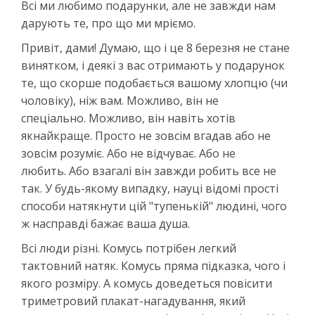
Всі ми любимо подарунки, але не завжди нам
дарують те, про що ми мріємо.
Привіт, дами! Думаю, що і це 8 березня не стане
винятком, і деякі з вас отримають у подарунок
те, що скорше подобається вашому хлопцю (чи
чоловіку), ніж вам. Можливо, він не
спеціально. Можливо, він навіть хотів
якнайкраще. Просто не зовсім вгадав або не
зовсім розуміє. Або не відчуває. Або не
любить. Або взагалі він завжди робить все не
так. У будь-якому випадку, науці відомі прості
способи натякнути цій "тупенькій" людині, чого
ж насправді бажає ваша душа.
Всі люди різні. Комусь потрібен легкий
тактовний натяк. Комусь пряма підказка, чого і
якого розміру. А комусь доведеться повісити
триметровий плакат-нагадування, який