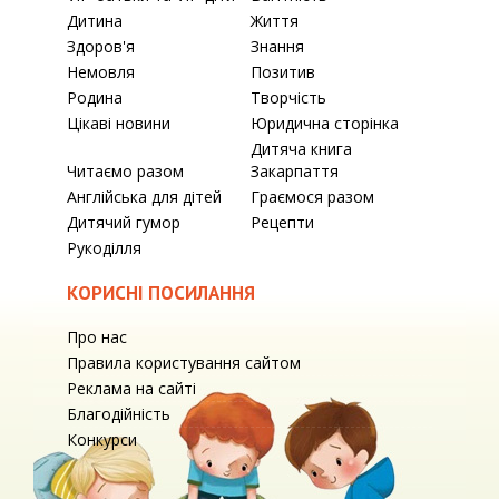
Дитина
Життя
Здоров'я
Знання
Немовля
Позитив
Родина
Творчість
Цікаві новини
Юридична сторінка
Дитяча книга
Читаємо разом
Закарпаття
Англійська для дітей
Граємося разом
Дитячий гумор
Рецепти
Рукоділля
КОРИСНІ ПОСИЛАННЯ
Про нас
Правила користування сайтом
Реклама на сайті
Благодійність
Конкурси