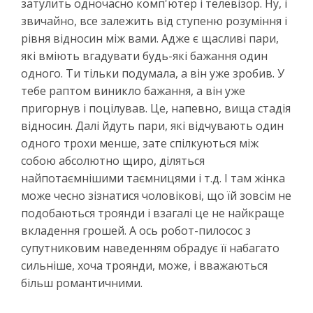
затулить одночасно комп'ютер і телевізор. Ну, і
звичайно, все залежить від ступеню розуміння і
рівня відносин між вами. Адже є щасливі пари,
які вміють вгадувати будь-які бажання один
одного. Ти тільки подумала, а він уже зробив. У
тебе раптом виникло бажання, а він уже
пригорнув і поцілував. Це, напевно, вища стадія
відносин. Далі йдуть пари, які відчувають один
одного трохи менше, зате спілкуються між
собою абсолютно щиро, діляться
найпотаємнішими таємницями і т.д. І там жінка
може чесно зізнатися чоловікові, що їй зовсім не
подобаються троянди і взагалі це не найкраще
вкладення грошей. А ось робот-пилосос з
супутниковим наведенням обрадує її набагато
сильніше, хоча троянди, може, і вважаються
більш романтичними.