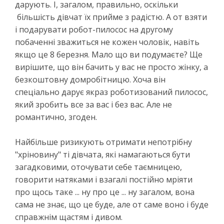
дарують. І, загалом, правильно, оскільки
більшість дівчат їх прийме з радістю. А от взяти
і подарувати робот-пилосос на другому
побаченні зважиться не кожен чоловік, навіть
якщо це 8 березня. Мало що ви подумаєте? Ще
вирішите, що він бачить у вас не просто жінку, а
безкоштовну домробітницю. Хоча він
спеціально дарує якраз роботизований пилосос,
який зробить все за вас і без вас. Але не
романтично, згоден.
Найбільше ризикують отримати непотрібну
"хріновину" ті дівчата, які намагаються бути
загадковими, оточувати себе таємницею,
говорити натяками і взагалі постійно мріяти
про щось таке ... ну про це ... ну загалом, вона
сама не знає, що це буде, але от саме воно і буде
справжнім щастям і дивом.