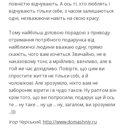
повністю відчувають. А ось ті, хто люблять і
відчувають тільки себе, з часом залишаються
одні, незважаючи навіть на свою красу.
Тому найбільш діловою порадою з приводу
отримання потрібного подарунка від
найближчої людини вважаю одну: прямо
скажіть, чого вам хочеться. Звичайно, не в
наказовому тоні, а мрійливо, ввічливо, але в
той же час дохідливо. Повірте, що цим ви
спростите життя не тільки собі, а й
чоловікові. Але зрозуміло, ніхто вам не
забороняє вірити і в чудо також. Ну раптом він
крім того, що ви попросили, подарує ще й ось
те ... ну таке ... ну це ... ну, загалом, ви зрозуміли
...)))
Ігор Черський,
http://www.domashniy.ru