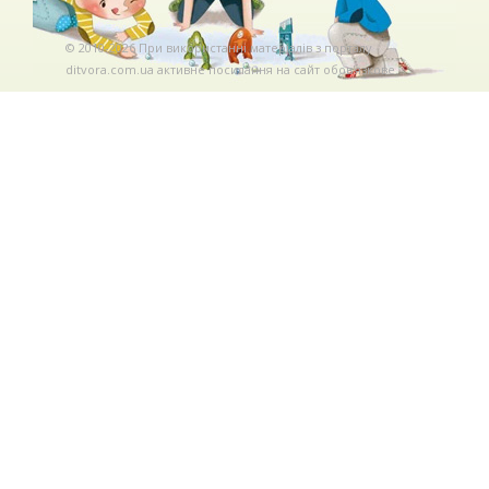
© 2010-2026 При використаннi матерiалiв з порталу
ditvora.com.ua активне посилання на сайт обов'язкове. .