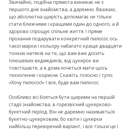
Звичайно, подібна прямота виникає не з
першого дня знайомства, а даремно. Вважаю,
що абсолютна щирість допомагає не тільки
стати ближчими і кращими один до одного, а й
здорово спрощує спільне життя. І пряме
прохання подарувати конкретний пилосос ось
такої марки і кольору набагато краще двадцяти
тонких натяків на те, що вам вже досить
плюшевих ведмедиків, від цукерок ви
товстішаєте, а в дома хочеться мати щось
техногенне і корисне. Скажіть голосно і тупо:
«Хочу пилосос!» І все, буде вам пилосос.
Особливо всі бояться бути щирими на першій
стадії знайомства, в горезвісний цукерково-
букетний період. Він не даремно називається
букетно-цукерковим, бо квіти і цукерки
найбільш перевірений варіант, і все тільки це і