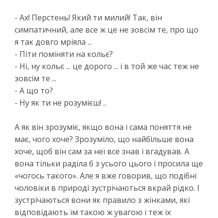
- Ах! Перстень! Який ти милий! Так, він
симпатичний, але все ж це не зовсім те, про що
я так довго мріяла ...
- Піти поміняти на кольє?
- Ні, ну кольє ... це дорого ... і в той же час теж не
зовсім те ...
- А що то?
- Ну як ти не розумієш! ..
А як він зрозуміє, якщо вона і сама поняття не
має, чого хоче? Зрозуміло, що найбільше вона
хоче, щоб він сам за неї все знав і вгадував. А
вона тільки раділа б з усього цього і просила ще
«чогось такого». Але я вже говорив, що подібні
чоловіки в природі зустрічаються вкрай рідко. І
зустрічаються вони як правило з жінками, які
відповідають їм такою ж увагою і теж їх