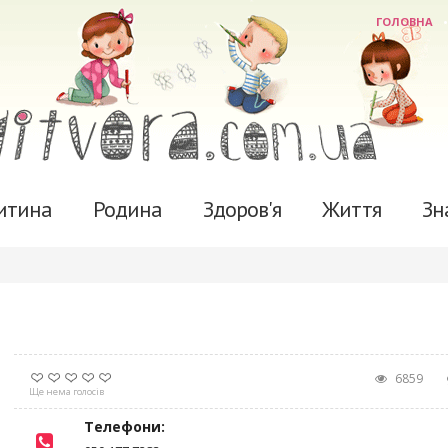
ГОЛОВНА
итина
Родина
Здоров'я
Життя
Зн
6859
Ще нема голосів
Телефони: