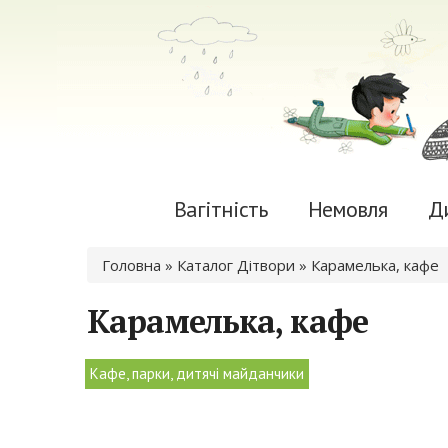
Вагітність
Немовля
Д
Ви є тут
Головна
»
Каталог Дітвори
» Карамелька, кафе
Карамелька, кафе
Кафе, парки, дитячі майданчики