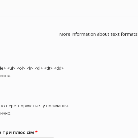
More information about text formats
> <ul> <ol> <li> <dl> <dt> <dd>
ично.
чно перетворюються у посилання.
ично.
е три плюс сім
*