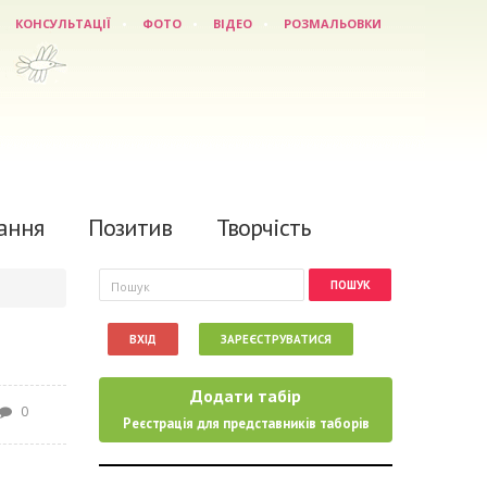
КОНСУЛЬТАЦІЇ
ФОТО
ВІДЕО
РОЗМАЛЬОВКИ
ання
Позитив
Творчість
Пошукова форма
Пошук
ВХІД
ЗАРЕЄСТРУВАТИСЯ
Додати табір
0
Реєстрація для представників таборів