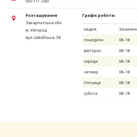
050 177 7283
Розташування
Графік роботи:
Закарпатська обл
неділя
Зачинен
м. Ужгород
вул. Швабська, 58
понеділок
08–18
вівторок
08–18
середа
08–18
четвер
08–18
пʼятниця
08–18
субота
08–18