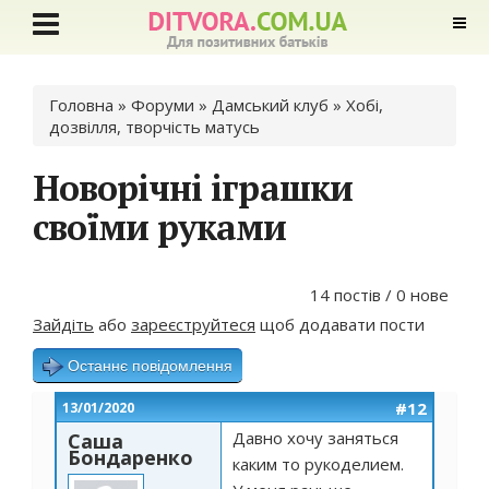
Ви є тут
Головна
»
Форуми
»
Дамський клуб
»
Хобі,
дозвілля, творчість матусь
Новорічні іграшки
своїми руками
14 постів / 0 нове
Зайдіть
або
зареєструйтеся
щоб додавати пости
Останнє повідомлення
#12
13/01/2020
Давно хочу заняться
Саша
Бондаренко
каким то рукоделием.