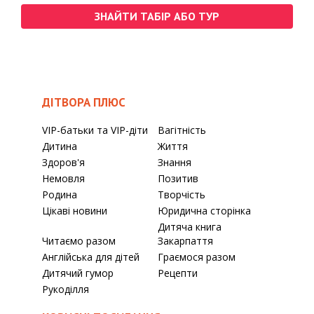
ЗНАЙТИ ТАБІР АБО ТУР
ДІТВОРА ПЛЮС
VIP-батьки та VIP-діти
Вагітність
Дитина
Життя
Здоров'я
Знання
Немовля
Позитив
Родина
Творчість
Цікаві новини
Юридична сторінка
Дитяча книга
Читаємо разом
Закарпаття
Англійська для дітей
Граємося разом
Дитячий гумор
Рецепти
Рукоділля