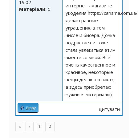
19:02
интернет - магазине
Матеріали:
5
укоделия
https://carisma.com.ua/
делаю разные
украшения, в том
числе и бисера. Дочка
подрастает и тоже
стала увлекаться этим
вместе со мной. Всё
очень качественное и
красивое, некоторые
вещи делаю на заказ,
а здесь приобретаю
нужные материалы)
Вгору
цитувати
Сторінки
«
‹
1
2