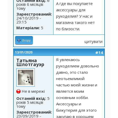
Останній вхід:
6
А где вы покупаете
років 6 місяців
тому
аксессуары для
Зареєстрований:
рукоделия? У нас и
24/10/2019 -
23:15
магазина такого нет
Матеріали:
5
по близости.
Вгору
цитувати
#14
13/01/2020
Я увлекаюсь
Татьяна
Шлотгауэр
рукоделием довольно
давно, это стало
неотьемлимой
частью моей жизни и
Не в мережі
является моим
основным хобби.
Останній вхід:
5
років 5 місяців
Аксессуары и
тому
бижутерия для этого
Зареєстрований:
23/09/2019 -
закупаю в хорошем