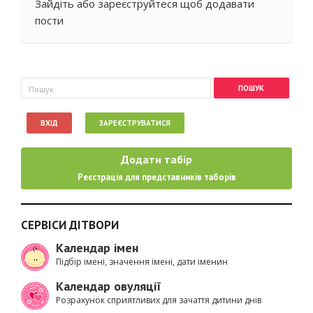
Зайдіть
або
зареєструйтеся
щоб додавати
пости
Пошукова форма
Пошук
ВХІД
ЗАРЕЄСТРУВАТИСЯ
Додати табір
Реєстрація для представників таборів
СЕРВІСИ ДІТВОРИ
Календар імен
Підбір імені, значення імені, дати іменин
Календар овуляції
Розрахунок сприятливих для зачаття дитини днів