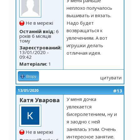
У меня раньше
неплохо получалось
вышивать и вязать.
Не в мережі
Надо будет
возвращаться к
Останній вхід:
6
років 6 місяців
увлечениям. А вот
тому
игрушки делать
Зареєстрований:
13/01/2020 -
отличная идея.
09:42
Матеріали:
1
Вгору
цитувати
#13
13/01/2020
У меня дочка
Катя Уварова
увлекается
бисеролетением, ну и
я заодно с ней
занялась этим. Очень
Не в мережі
интересное занятие.