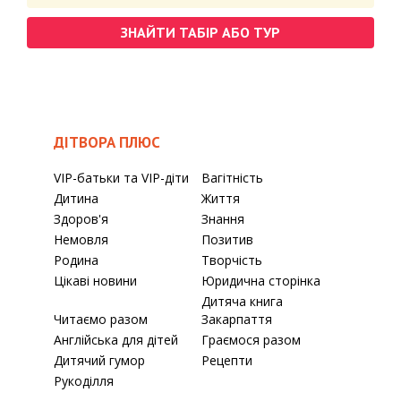
ЗНАЙТИ ТАБІР АБО ТУР
ДІТВОРА ПЛЮС
VIP-батьки та VIP-діти
Вагітність
Дитина
Життя
Здоров'я
Знання
Немовля
Позитив
Родина
Творчість
Цікаві новини
Юридична сторінка
Дитяча книга
Читаємо разом
Закарпаття
Англійська для дітей
Граємося разом
Дитячий гумор
Рецепти
Рукоділля