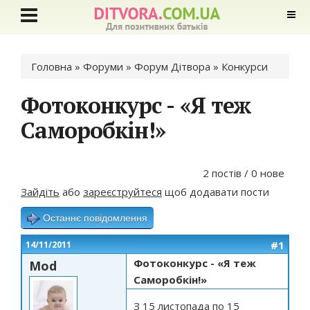
Ви є тут
Головна
»
Форуми
»
Форум Дітвора
»
Конкурси
Фотоконкурс - «Я теж
Саморобкін!»
2 постів / 0 нове
Зайдіть
або
зареєструйтеся
щоб додавати пости
Останнє повідомлення
#1
14/11/2011
Фотоконкурс - «Я теж
Mod
Саморобкін!»
З 15 листопада по 15