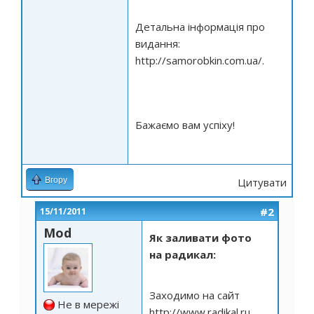
Детальна інформація про
видання:
http://samorobkin.com.ua/
.
Бажаємо вам успіху!
Вгору
Цитувати
#2
15/11/2011
Mod
Як заливати фото
на радикал:
Заходимо на сайт
Не в мережі
http://www.radikal.ru
.