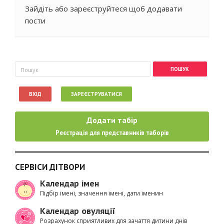
Зайдіть
або
зареєструйтеся
щоб додавати
пости
Пошукова форма
Пошук
ВХІД
ЗАРЕЄСТРУВАТИСЯ
Додати табір
Реєстрація для представників таборів
СЕРВІСИ ДІТВОРИ
Календар імен
Підбір імені, значення імені, дати іменин
Календар овуляції
Розрахунок сприятливих для зачаття дитини днів