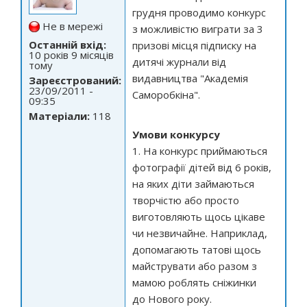
грудня проводимо конкурс
Не в мережі
з можливістю виграти за 3
Останній вхід:
призові місця підписку на
10 років 9 місяців
дитячі журнали від
тому
видавництва "Академія
Зареєстрований:
23/09/2011 -
Саморобкіна".
09:35
Матеріали:
118
Умови конкурсу
1. На конкурс приймаються
фотографії дітей від 6 років,
на яких діти займаються
творчістю або просто
виготовляють щось цікаве
чи незвичайне. Наприклад,
допомагають татові щось
майструвати або разом з
мамою роблять сніжинки
до Нового року.