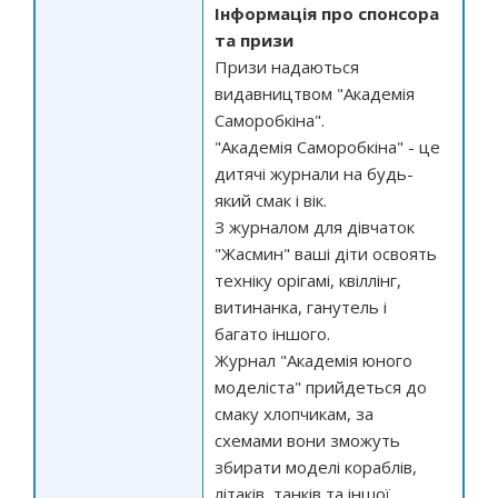
Інформація про спонсора
та призи
Призи надаються
видавництвом "Академія
Саморобкіна".
"Академія Саморобкіна" - це
дитячі журнали на будь-
який смак і вік.
З журналом для дівчаток
"Жасмин" ваші діти освоять
техніку орігамі, квіллінг,
витинанка, ганутель і
багато іншого.
Журнал "Академія юного
моделіста" прийдеться до
смаку хлопчикам, за
схемами вони зможуть
збирати моделі кораблів,
літаків, танків та іншої