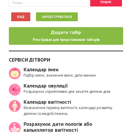
Пошукова форма
Пошук
ВХІД
ЗАРЕЄСТРУВАТИСЯ
Додати табір
Реєстрація для представників таборів
СЕРВІСИ ДІТВОРИ
Календар імен
Підбір імені, значення імені, дати іменин
Календар овуляції
Розрахунок сприятливих для зачаття дитини днів
Календар вагітності
Визначення терміну вагітності, календар розвитку
дитини та медобстежень
Розрахунок дати пологів або
калькулятор вагітності