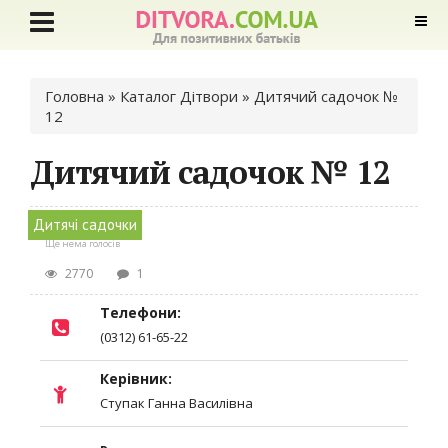
Ви є тут
Головна
»
Каталог Дітвори
» Дитячий садочок №
12
Дитячий садочок № 12
Дитячі садочки
Ще нема голосів
2770
1
Телефони:
(0312) 61-65-22
Керівник:
Ступак Ганна Василівна