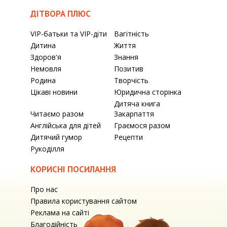
ДІТВОРА ПЛЮС
VIP-батьки та VIP-діти
Вагітність
Дитина
Життя
Здоров'я
Знання
Немовля
Позитив
Родина
Творчість
Цікаві новини
Юридична сторінка
Дитяча книга
Читаємо разом
Закарпаття
Англійська для дітей
Граємося разом
Дитячий гумор
Рецепти
Рукоділля
КОРИСНІ ПОСИЛАННЯ
Про нас
Правила користування сайтом
Реклама на сайті
Благодійність