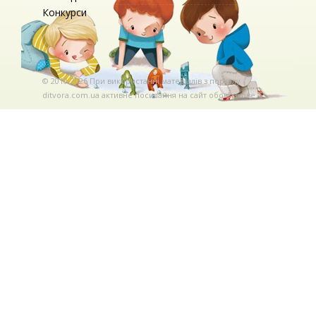
Конкурси
© 2010-2026 При використаннi матерiалiв з порталу
ditvora.com.ua активне посилання на сайт обов'язкове. .