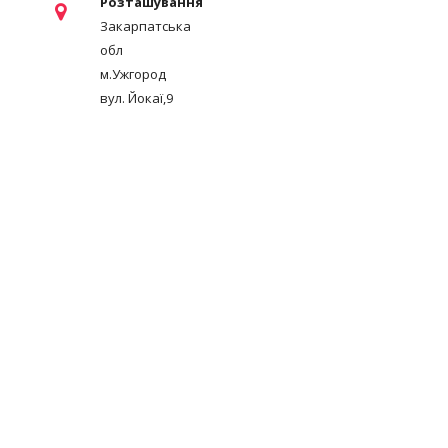
Розташування
Закарпатська
обл
м.Ужгород
вул. Йокаї,9