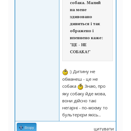
собака. Малий
на мене
здивовано
дивиться і так
ображено і
впевнено каже:
"ЦЕ - НЕ
СОБАКА!"
:) Дитину не
обманеш - це не
собака
Знаю, про
яку собаку йде мова,
вони дійсно такі
негарні - по-моєму то
бультерєри якісь...
Вгору
цитувати