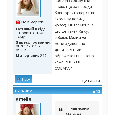
побачив собаку (не
знаю, що за порода -
біла короктошерстна,
схожа на велику
Не в мережі
крису). Питає мене: а
Останній вхід:
що це таке? Кажу,
11 років 3 тижні
тому
собака. Малий на
Зареєстрований:
мене здивовано
08/09/2011 -
дивиться і так
09:02
Матеріали:
247
ображено і впевнено
каже: "ЦЕ - НЕ
СОБАКА!"
Вгору
цитувати
#13
18/01/2012
amelie
написано
Марина