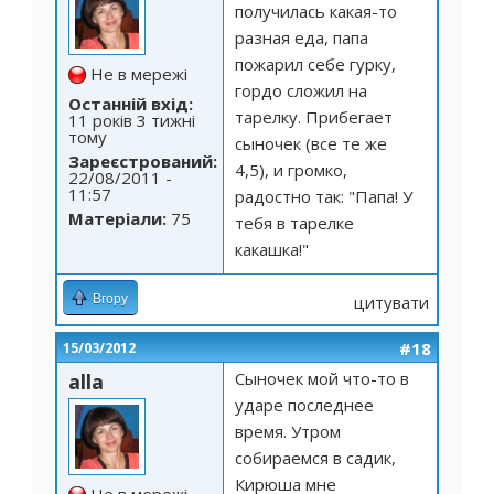
получилась какая-то
разная еда, папа
пожарил себе гурку,
Не в мережі
гордо сложил на
Останній вхід:
тарелку. Прибегает
11 років 3 тижні
тому
сыночек (все те же
Зареєстрований:
4,5), и громко,
22/08/2011 -
11:57
радостно так: "Папа! У
Матеріали:
75
тебя в тарелке
какашка!"
Вгору
цитувати
#18
15/03/2012
Сыночек мой что-то в
alla
ударе последнее
время. Утром
собираемся в садик,
Кирюша мне
Не в мережі