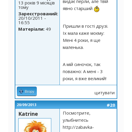
видає перли, але твій
13 років 9 місяців
тому
явно старший
Зареєстрований:
20/10/2011 -
16:55
Пришли в гості друзі.
Матеріали:
49
Іх мала каже моєму:
Мені 4 роки, я ще
маленька.
А мій синочок, так
поважно: А мені - 3
роки, я вже великий!
Вгору
цитувати
#20
20/09/2013
Посмотрите,
Katrine
улыбнитесь
http://zabavka-