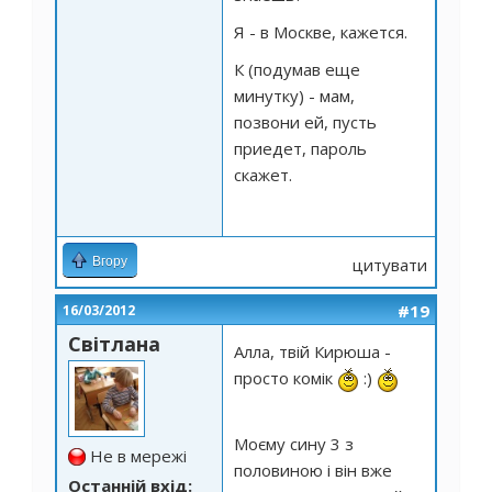
Я - в Москве, кажется.
К (подумав еще
минутку) - мам,
позвони ей, пусть
приедет, пароль
скажет.
Вгору
цитувати
#19
16/03/2012
Світлана
Алла, твій Кирюша -
просто комік
:)
Моєму сину 3 з
Не в мережі
половиною і він вже
Останній вхід: