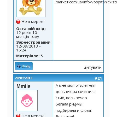
market.com.ua/info/vospitanie/is
Не в мережі
Останній вхід:
12 років 10
місяців тому
Зареєстрований:
12/09/2013 -
15:24
Матеріали:
5
Вгору
цитувати
#21
20/09/2013
А мне моя 5тилетняя
Mmila
дочь вчера сочинила
стих, весь вечер
бегала рифмы
подбирала и слова.
Не в мережі
Вот такой: