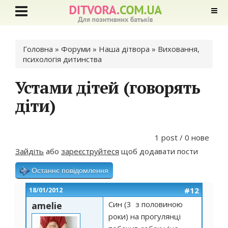
Ви є тут
Головна
»
Форуми
»
Наша дітвора
»
Виховання,
психологія дитинства
Устами дітей (говорять
діти)
1 post / 0 нове
Зайдіть
або
зареєструйтеся
щоб додавати пости
Останнє повідомлення
#12
18/01/2012
Син (3 з половиною
amelie
роки) на прогулянці