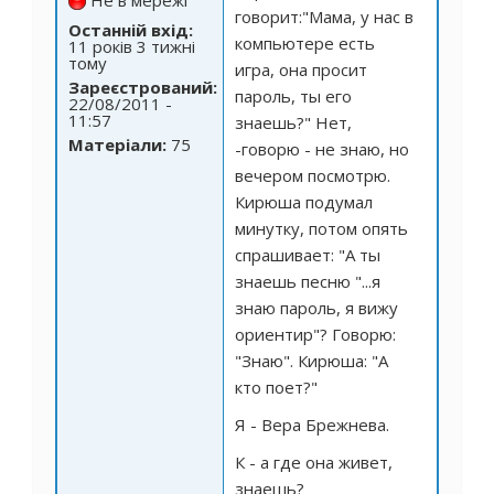
говорит:"Мама, у нас в
Останній вхід:
компьютере есть
11 років 3 тижні
тому
игра, она просит
Зареєстрований:
пароль, ты его
22/08/2011 -
11:57
знаешь?" Нет,
Матеріали:
75
-говорю - не знаю, но
вечером посмотрю.
Кирюша подумал
минутку, потом опять
спрашивает: "А ты
знаешь песню "...я
знаю пароль, я вижу
ориентир"? Говорю:
"Знаю". Кирюша: "А
кто поет?"
Я - Вера Брежнева.
К - а где она живет,
знаешь?