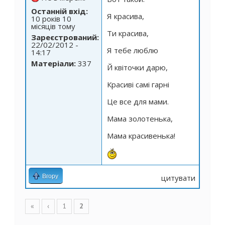
Останній вхід:
Я красива,
10 років 10
місяців тому
Ти красива,
Зареєстрований:
22/02/2012 -
Я тебе люблю
14:17
Матеріали:
337
Й квіточки дарю,
Красиві самі гарні
Це все для мами.
Мама золотенька,
Мама красивенька!
Вгору
цитувати
Сторінки
«
‹
1
2