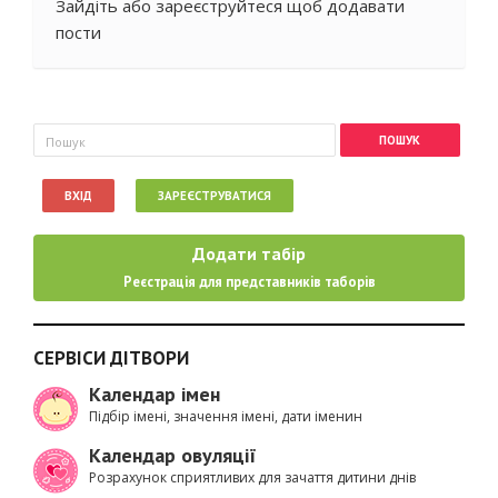
Зайдіть
або
зареєструйтеся
щоб додавати
пости
Пошукова форма
Пошук
ВХІД
ЗАРЕЄСТРУВАТИСЯ
Додати табір
Реєстрація для представників таборів
СЕРВІСИ ДІТВОРИ
Календар імен
Підбір імені, значення імені, дати іменин
Календар овуляції
Розрахунок сприятливих для зачаття дитини днів