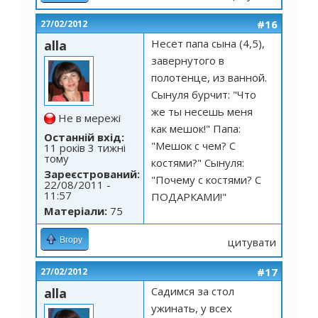
#16
27/02/2012
Несет папа сына (4,5),
alla
завернутого в
полотенце, из ванной.
Сынуля бурчит: "Что
же ты несешь меня
Не в мережі
как мешок!" Папа:
Останній вхід:
"Мешок с чем? С
11 років 3 тижні
тому
костями?" Сынуля:
Зареєстрований:
"Почему с костями? С
22/08/2011 -
11:57
ПОДАРКАМИ!"
Матеріали:
75
Вгору
цитувати
#17
27/02/2012
Садимся за стол
alla
ужинать, у всех