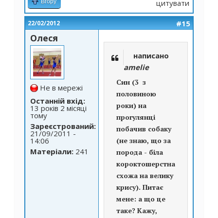
Вгору
цитувати
#15
22/02/2012
Олеся
написано
amelie
Син (3 з
Не в мережі
половиною
Останній вхід:
роки) на
13 років 2 місяці
тому
прогулянці
Зареєстрований:
побачив собаку
21/09/2011 -
14:06
(не знаю, що за
Матеріали:
241
порода - біла
короктошерстна,
схожа на велику
крису). Питає
мене: а що це
таке? Кажу,