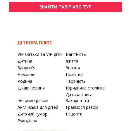
ЗНАЙТИ ТАБІР АБО ТУР
ДІТВОРА ПЛЮС
VIP-батьки та VIP-діти
Вагітність
Дитина
Життя
Здоров'я
Знання
Немовля
Позитив
Родина
Творчість
Цікаві новини
Юридична сторінка
Дитяча книга
Читаємо разом
Закарпаття
Англійська для дітей
Граємося разом
Дитячий гумор
Рецепти
Рукоділля