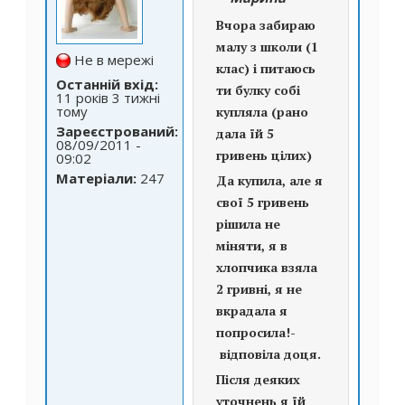
Вчора забираю
малу з школи (1
Не в мережі
клас) і питаюсь
Останній вхід:
ти булку собі
11 років 3 тижні
тому
купляла (рано
Зареєстрований:
дала їй 5
08/09/2011 -
гривень цілих)
09:02
Матеріали:
247
Да купила, але я
свої 5 гривень
рішила не
міняти, я в
хлопчика взяла
2 гривні, я не
вкрадала я
попросила!-
відповіла доця.
Після деяких
уточнень я їй