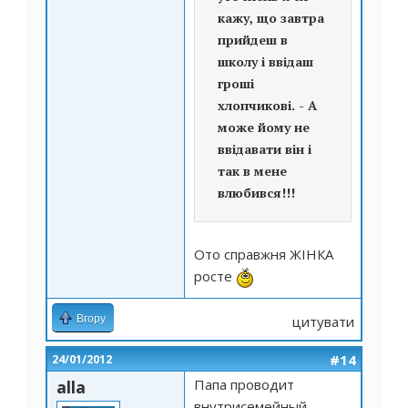
кажу, що завтра
прийдеш в
школу і ввідаш
гроші
хлопчикові. - А
може йому не
ввідавати він і
так в мене
влюбився!!!
Ото справжня ЖІНКА
росте
Вгору
цитувати
#14
24/01/2012
Папа проводит
alla
внутрисемейный