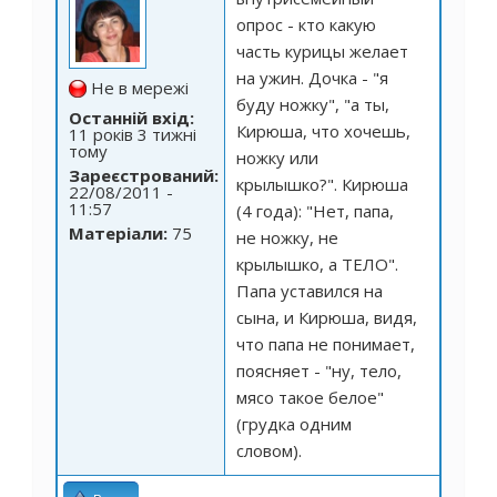
опрос - кто какую
часть курицы желает
на ужин. Дочка - "я
Не в мережі
буду ножку", "а ты,
Останній вхід:
Кирюша, что хочешь,
11 років 3 тижні
тому
ножку или
Зареєстрований:
крылышко?". Кирюша
22/08/2011 -
11:57
(4 года): "Нет, папа,
Матеріали:
75
не ножку, не
крылышко, а ТЕЛО".
Папа уставился на
сына, и Кирюша, видя,
что папа не понимает,
поясняет - "ну, тело,
мясо такое белое"
(грудка одним
словом).