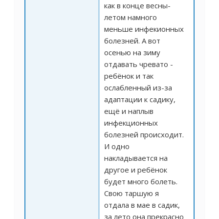
как в конце весны-
летом намного
меньше инфекионных
болезней. А вот
осенью на зиму
отдавать чревато -
ребёнок и так
ослабленный из-за
адаптации к садику,
ещё и наплыв
инфекционных
болезней происходит.
И одно
накладывается на
другое и ребёнок
будет много болеть.
Свою таршую я
отдала в мае в садик,
за лето она прекрасно