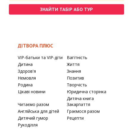
ЗНАЙТИ ТАБІР АБО ТУР
ДІТВОРА ПЛЮС
VIP-батьки та VIP-діти
Вагітність
Дитина
Життя
Здоров'я
Знання
Немовля
Позитив
Родина
Творчість
Цікаві новини
Юридична сторінка
Дитяча книга
Читаємо разом
Закарпаття
Англійська для дітей
Граємося разом
Дитячий гумор
Рецепти
Рукоділля