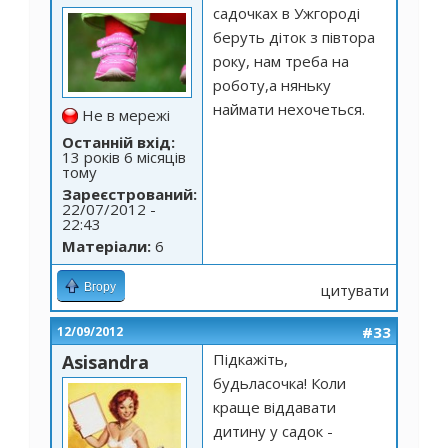
садочках в Ужгороді
беруть діток з півтора
року, нам треба на
роботу,а няньку
наймати нехочеться.
Не в мережі
Останній вхід:
13 років 6 місяців
тому
Зареєстрований:
22/07/2012 -
22:43
Матеріали:
6
Вгору
цитувати
#33
12/09/2012
Підкажіть,
Asisandra
будьласочка! Коли
краще віддавати
дитину у садок -