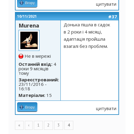
Вгору
цитувати
#37
10/11/2021
Донька пішла в садок
Murena
в 2 роки і 4 місяці,
адаптація пройшла
взагалі без проблем.
Не в мережі
Останній вхід:
4
роки 9 місяців
тому
Зареєстрований:
23/11/2016 -
16:18
Матеріали:
15
Вгору
цитувати
Сторінки
«
‹
1
2
3
4