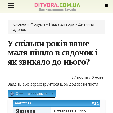
Ви є тут
Головна
»
Форуми
»
Наша дітвора
»
Дитячий
садочок
У скільки років ваше
маля пішло в садочок і
як звикало до нього?
37 постів / 0 нове
Зайдіть
або
зареєструйтеся
щоб додавати пости
Останнє повідомлення
#32
26/07/2012
а незнаєте в яких
Slastena