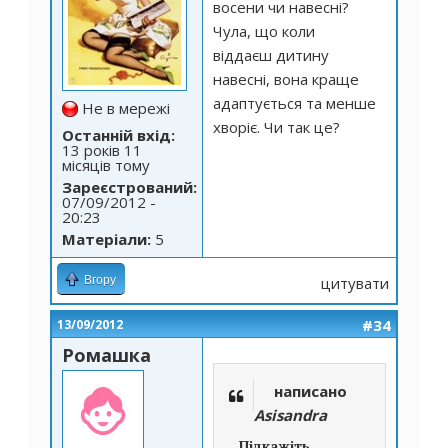
восени чи навесні?
Чула, що коли
віддаєш дитину
навесні, вона краще
адаптується та менше
Не в мережі
хворіє. Чи так це?
Останній вхід:
13 років 11
місяців тому
Зареєстрований:
07/09/2012 -
20:23
Матеріали:
5
Вгору
цитувати
#34
13/09/2012
Ромашка
написано
Asisandra
Підкажіть,