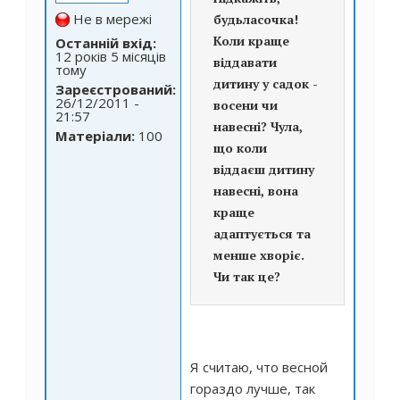
Не в мережі
будьласочка!
Коли краще
Останній вхід:
12 років 5 місяців
віддавати
тому
дитину у садок -
Зареєстрований:
26/12/2011 -
восени чи
21:57
навесні? Чула,
Матеріали:
100
що коли
віддаєш дитину
навесні, вона
краще
адаптується та
менше хворіє.
Чи так це?
Я считаю, что весной
гораздо лучше, так