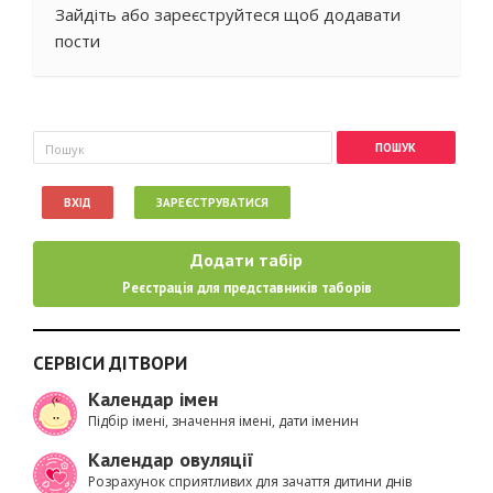
Зайдіть
або
зареєструйтеся
щоб додавати
пости
Пошукова форма
Пошук
ВХІД
ЗАРЕЄСТРУВАТИСЯ
Додати табір
Реєстрація для представників таборів
СЕРВІСИ ДІТВОРИ
Календар імен
Підбір імені, значення імені, дати іменин
Календар овуляції
Розрахунок сприятливих для зачаття дитини днів