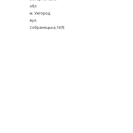
обл
м. Ужгород
вул.
Собранецька,147Е