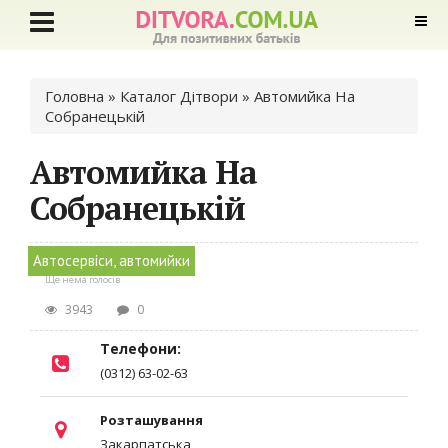
Ви є тут
Головна
»
Каталог Дітвори
» Автомийка На
Собранецькій
Автомийка На
Собранецькій
Автосервіси, автомийки
Ще нема голосів
3943
0
Телефони:
(0312) 63-02-63
Розташування
Закарпатська