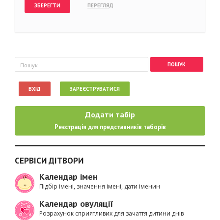
Пошукова форма
Пошук
ВХІД
ЗАРЕЄСТРУВАТИСЯ
Додати табір
Реєстрація для представників таборів
СЕРВІСИ ДІТВОРИ
Календар імен
Підбір імені, значення імені, дати іменин
Календар овуляції
Розрахунок сприятливих для зачаття дитини днів