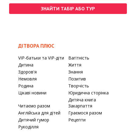
ЗНАЙТИ ТАБІР АБО ТУР
ДІТВОРА ПЛЮС
VIP-батьки та VIP-діти
Вагітність
Дитина
Життя
Здоров'я
Знання
Немовля
Позитив
Родина
Творчість
Цікаві новини
Юридична сторінка
Дитяча книга
Читаємо разом
Закарпаття
Англійська для дітей
Граємося разом
Дитячий гумор
Рецепти
Рукоділля