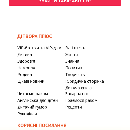
ЗНАЙТИ ТАБІР АБО ТУР
ДІТВОРА ПЛЮС
VIP-батьки та VIP-діти
Вагітність
Дитина
Життя
Здоров'я
Знання
Немовля
Позитив
Родина
Творчість
Цікаві новини
Юридична сторінка
Дитяча книга
Читаємо разом
Закарпаття
Англійська для дітей
Граємося разом
Дитячий гумор
Рецепти
Рукоділля
КОРИСНІ ПОСИЛАННЯ