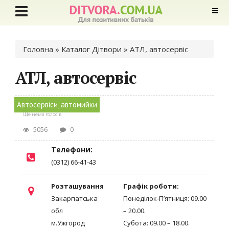
Ви є тут
Головна
»
Каталог Дітвори
» АТЛ, автосервіс
АТЛ, автосервіс
Автосервіси, автомийки
Ще нема голосів
5056
0
Телефони:
(0312) 66-41-43
Розташування
Графік роботи:
Закарпатська
Понеділок-П’ятниця: 09.00
обл
– 20.00.
м.Ужгород
Субота: 09.00 – 18.00.