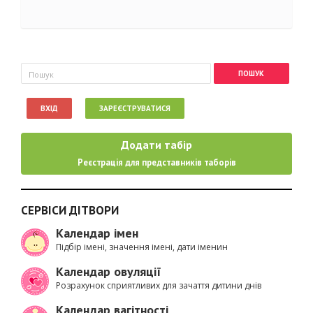
Пошукова форма
Пошук
ВХІД
ЗАРЕЄСТРУВАТИСЯ
Додати табір
Реєстрація для представників таборів
СЕРВІСИ ДІТВОРИ
Календар імен
Підбір імені, значення імені, дати іменин
Календар овуляції
Розрахунок сприятливих для зачаття дитини днів
Календар вагітності