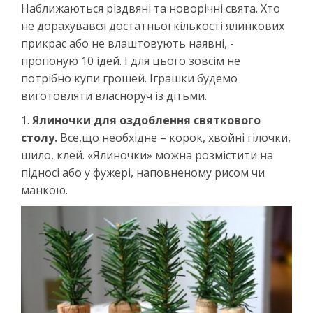
Наближаються різдвяні та новорічні свята. Хто
не дорахувався достатньої кількості ялинкових
прикрас або не влаштовують наявні, -
пропоную 10 ідей. І для цього зовсім не
потрібно купи грошей. Іграшки будемо
виготовляти власноруч із дітьми.
1.
Ялиночки для оздоблення святкового
столу.
Все,що необхідне – корок, хвойні гілочки,
шило, клей. «Ялиночки» можна розмістити на
підносі або у фужері, наповненому рисом чи
манкою.