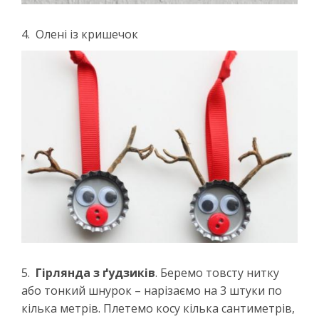
4. Олені із кришечок
5.
Гірлянда з ґудзиків
. Беремо товсту нитку
або тонкий шнурок – нарізаємо на 3 штуки по
кілька метрів. Плетемо косу кілька сантиметрів,