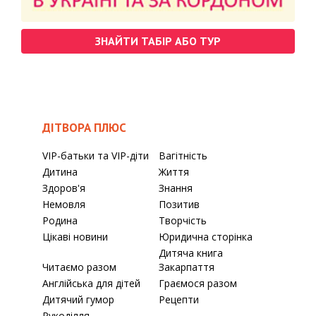
ЗНАЙТИ ТАБІР АБО ТУР
ДІТВОРА ПЛЮС
VIP-батьки та VIP-діти
Вагітність
Дитина
Життя
Здоров'я
Знання
Немовля
Позитив
Родина
Творчість
Цікаві новини
Юридична сторінка
Дитяча книга
Читаємо разом
Закарпаття
Англійська для дітей
Граємося разом
Дитячий гумор
Рецепти
Рукоділля