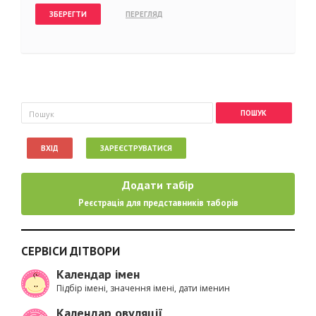
Пошукова форма
Пошук
ВХІД
ЗАРЕЄСТРУВАТИСЯ
Додати табір
Реєстрація для представників таборів
СЕРВІСИ ДІТВОРИ
Календар імен
Підбір імені, значення імені, дати іменин
Календар овуляції