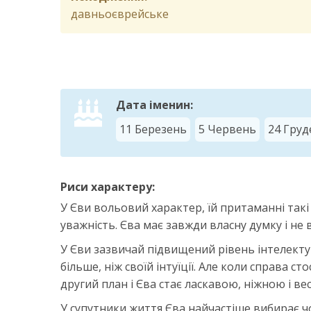
давньоєврейське
Дата іменин:
11 Березень
5 Червень
24 Груд
Риси характеру:
У Єви вольовий характер, їй притаманні такі 
уважність. Єва має завжди власну думку і не 
У Єви зазвичай підвищений рівень інтелекту у
більше, ніж своїй інтуїції. Але коли справа ст
другий план і Єва стає ласкавою, ніжною і ве
У супутники життя Єва найчастіше вибирає чо