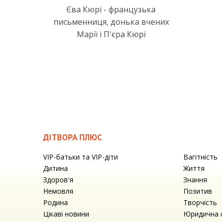
Єва Кюрі - французька
письменниця, донька вчених
Марії і П'єра Кюрі
ДІТВОРА ПЛЮС
VIP-батьки та VIP-діти
Вагітність
Дитина
Життя
Здоров'я
Знання
Немовля
Позитив
Родина
Творчість
Цікаві новини
Юридична 