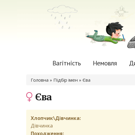
Вагітність
Немовля
Д
Ви є тут
Головна
»
Підбір імен
» Єва
Єва
Хлопчик\Дівчинка:
Дівчинка
Походження: