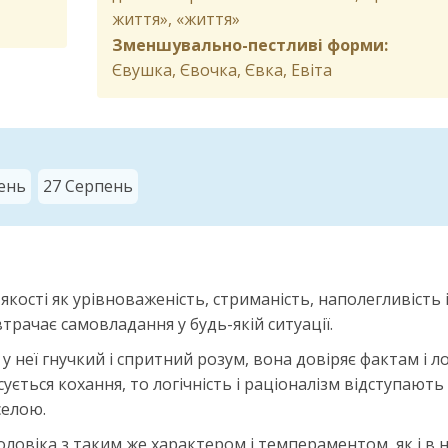
життя», «життя»
Зменшувально-пестливі форми:
Євушка, Євочка, Євка, Евіта
ень
27 Серпень
якості як урівноваженість, стриманість, наполегливість 
втрачає самовладання у будь-якій ситуації.
 неї гнучкий і спритний розум, вона довіряє фактам і ло
осується кохання, то логічність і раціоналізм відступають
селою.
ловіка з таким же характером і темпераментом, як і в н