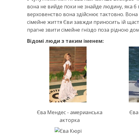
вона не вийде поки не знайде людину, яка б по
верховенство вона здійснює тактовно. Вона 
сімейне життя Єви завжди приносить їй щастя
прагне звити сімейне гніздо поза рідною до
Відомі люди з таким іменем:
Єва Мендес - америанська
Єва
акторка