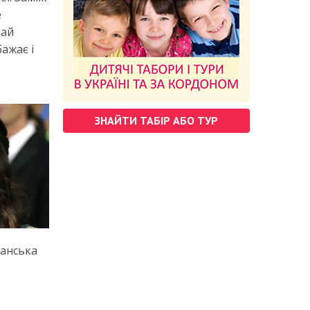
е
чай
ажає і
ЗНАЙТИ ТАБІР АБО ТУР
канська