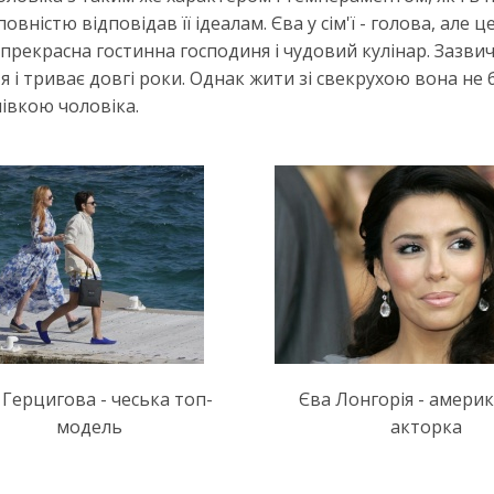
вністю відповідав її ідеалам. Єва у сім'ї - голова, але ц
прекрасна гостинна господиня і чудовий кулінар. Зазви
 і триває довгі роки. Однак жити зі свекрухою вона не б
мівкою чоловіка.
 Герцигова - чеська топ-
Єва Лонгорія - амери
модель
акторка