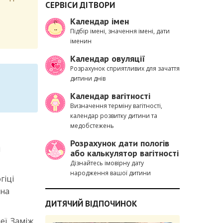
СЕРВІСИ ДІТВОРИ
Календар імен
Підбір імені, значення імені, дати
іменин
Календар овуляції
Розрахунок сприятливих для зачаття
дитини днів
Календар вагітності
Визначення терміну вагітності,
календар розвитку дитини та
медобстежень
Розрахунок дати пологів
і
або калькулятор вагітності
Дізнайтесь імовірну дату
народження вашої дитини
гіці
 на
ДИТЯЧИЙ ВІДПОЧИНОК
еї. Заміж