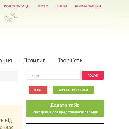
КОНСУЛЬТАЦІЇ
ФОТО
ВІДЕО
РОЗМАЛЬОВКИ
ання
Позитив
Творчість
Пошукова форма
Пошук
ВХІД
ЗАРЕЄСТРУВАТИСЯ
Додати табір
Реєстрація для представників таборів
ть від
є «дає