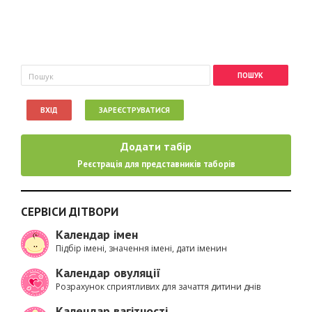
Пошукова форма
Пошук
ВХІД
ЗАРЕЄСТРУВАТИСЯ
Додати табір
Реєстрація для представників таборів
СЕРВІСИ ДІТВОРИ
Календар імен
Підбір імені, значення імені, дати іменин
Календар овуляції
Розрахунок сприятливих для зачаття дитини днів
Календар вагітності