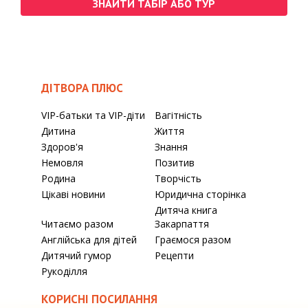
ЗНАЙТИ ТАБІР АБО ТУР
ДІТВОРА ПЛЮС
VIP-батьки та VIP-діти
Вагітність
Дитина
Життя
Здоров'я
Знання
Немовля
Позитив
Родина
Творчість
Цікаві новини
Юридична сторінка
Дитяча книга
Читаємо разом
Закарпаття
Англійська для дітей
Граємося разом
Дитячий гумор
Рецепти
Рукоділля
КОРИСНІ ПОСИЛАННЯ