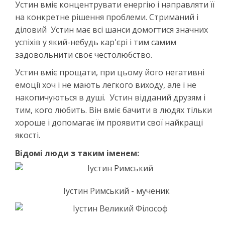
Устин вміє концентрувати енергію і направляти її
на конкретне рішення проблеми. Стриманий і
діловий Устин має всі шанси домогтися значних
успіхів у який-небудь кар'єрі і тим самим
задовольнити своє честолюбство.
Устин вміє прощати, при цьому його негативні
емоції хоч і не мають легкого виходу, але і не
накопичуються в душі. Устин відданий друзям і
тим, кого любить. Він вміє бачити в людях тільки
хороше і допомагає їм проявити свої найкращі
якості.
Відомі люди з таким іменем:
Іустин Римський - мученик