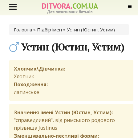
Ви є тут
Головна
»
Підбір імен
» Устин (Юстин, Устим)
Устин (Юстин, Устим)
Хлопчик\Дівчинка:
Хлопчик
Походження:
латинське
Значення імені Устин (Юстин, Устим):
"справедливий", від римського родового
прізвища Justinus
Зменшувально-пестливі форми: