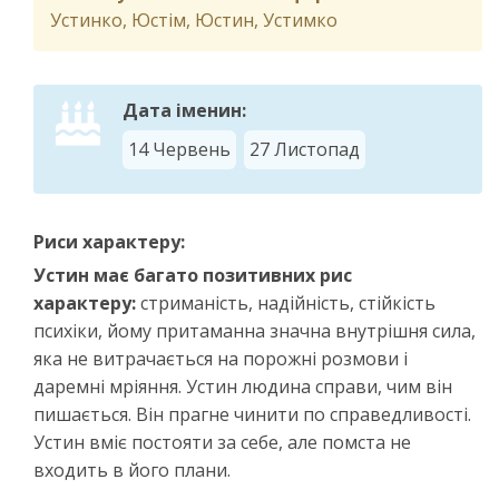
Устинко, Юстім, Юстин, Устимко
Дата іменин:
14 Червень
27 Листопад
Риси характеру:
Устин має багато позитивних рис
характеру:
стриманість, надійність, стійкість
психіки, йому притаманна значна внутрішня сила,
яка не витрачається на порожні розмови і
даремні мріяння. Устин людина справи, чим він
пишається. Він прагне чинити по справедливості.
Устин вміє постояти за себе, але помста не
входить в його плани.