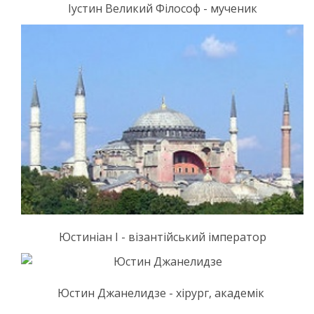
Іустин Великий Філософ - мученик
Юстиніан I - візантійський імператор
Юстин Джанелидзе - хірург, академік