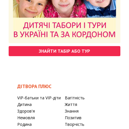
ЗНАЙТИ ТАБІР АБО ТУР
ДІТВОРА ПЛЮС
VIP-батьки та VIP-діти
Вагітність
Дитина
Життя
Здоров'я
Знання
Немовля
Позитив
Родина
Творчість