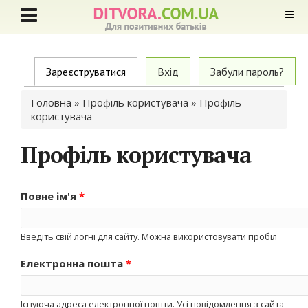
Primary tabs
Зареєструватися
(active tab)
Вхід
Забули пароль?
Ви є тут
Головна
»
Профіль користувача
» Профіль
користувача
Профіль користувача
Повне ім'я
*
Введіть свій логні для сайту. Можна використовувати пробіл
Електронна пошта
*
Існуюча адреса електронної пошти. Усі повідомлення з сайта