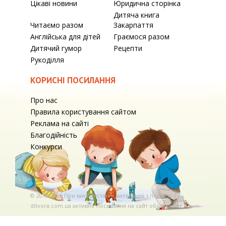
Цікаві новини
Юридична сторінка
Дитяча книга
Читаємо разом
Закарпаття
Англійська для дітей
Граємося разом
Дитячий гумор
Рецепти
Рукоділля
КОРИСНІ ПОСИЛАННЯ
Про нас
Правила користування сайтом
Реклама на сайті
Благодійність
Конкурси
© 2010-2026 При використаннi матерiалiв з порталу
ditvora.com.ua активне посилання на сайт обов'язкове. .