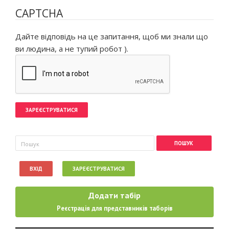
CAPTCHA
Дайте відповідь на це запитання, щоб ми знали що
ви людина, а не тупий робот ).
Пошукова форма
Пошук
ВХІД
ЗАРЕЄСТРУВАТИСЯ
Додати табір
Реєстрація для представників таборів